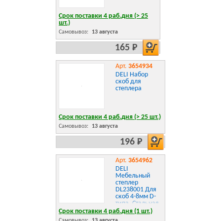
Срок поставки 4 раб.дня (> 25
шт.)
Самовывоз:
13 августа
165 Р
Арт.
3654934
DELI Набор
скоб для
степлера
Срок поставки 4 раб.дня (> 25 шт.)
Самовывоз:
13 августа
196 Р
Арт.
3654962
DELI
Мебельный
степлер
DL238001 Для
скоб 4-8мм D-
типа. Стальная
конструкция bp
Срок поставки 4 раб.дня (1 шт.)
Badpack
Самовывоз:
13 августа