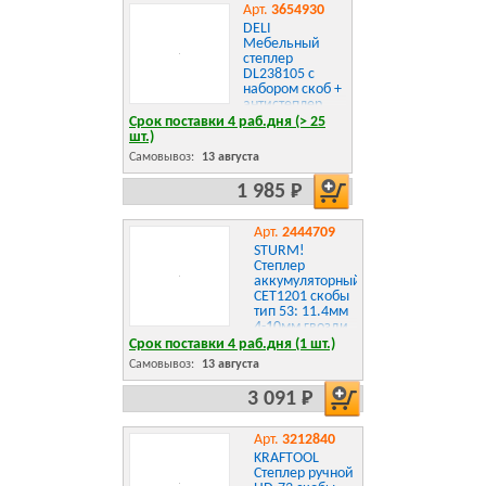
Арт.
3654930
DELI
Мебельный
степлер
DL238105 с
набором скоб +
антистеплер
Набор: 2000шт
Срок поставки 4 раб.дня (> 25
D-тип. 2000шт
шт.)
Т-тип. 2000шт
Самовывоз:
13 августа
U-тип, 1шт
скобоудалитель.
1 985 Р
Арт.
2444709
STURM!
Степлер
аккумуляторный
CET1201 скобы
тип 53: 11.4мм
4-10мм гвозди
тип 47: 14мм
Срок поставки 4 раб.дня (1 шт.)
Самовывоз:
13 августа
3 091 Р
Арт.
3212840
KRAFTOOL
Степлер ручной