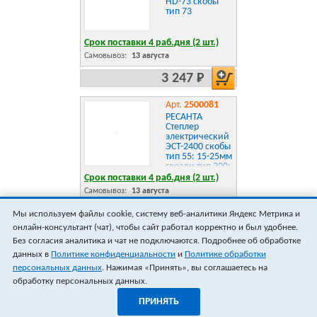
HD-73 скобы
тип 73
Срок поставки 4 раб.дня (2 шт.)
Самовывоз:
13 августа
3 247 Р
Арт.
2500081
РЕСАНТА
Степлер
электрический
ЭСТ-2400 скобы
тип 55: 15-25мм
гвозди тип 300:
15-32мм
Срок поставки 4 раб.дня (2 шт.)
Самовывоз:
13 августа
4 071 Р
Мы используем файлы cookie, систему веб-аналитики Яндекс Метрика и
онлайн-консультант (чат), чтобы сайт работал корректно и был удобнее.
ПОКАЗАТЬ ЕЩЁ 18
ВСЕГО 19
Без согласия аналитика и чат не подключаются. Подробнее об обработке
данных в
Политике конфиденциальности
и
Политике обработки
персональных данных
. Нажимая «Принять», вы соглашаетесь на
обработку персональных данных.
ПРИНЯТЬ