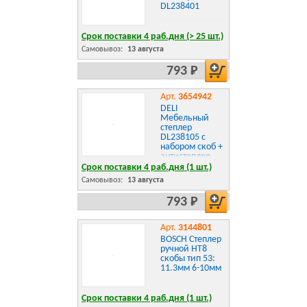
DL238401
Срок поставки 4 раб.дня (> 25 шт.)
Самовывоз:
13 августа
793 Р
Арт.
3654942
DELI
Мебельный
степлер
DL238105 с
набором скоб +
антистеплер
Набор: 2000шт
Срок поставки 4 раб.дня (1 шт.)
D-тип. 2000шт
Самовывоз:
13 августа
Т-тип. 2000шт
U-тип, 1шт
793 Р
скобоудалитель.
Арт.
3144801
BOSCH Степлер
ручной HT8
скобы тип 53:
11.3мм 6-10мм
Срок поставки 4 раб.дня (1 шт.)