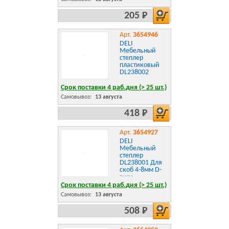
205 Р
Арт.
3654946
DELI
Мебельный
степлер
пластиковый
DL238002
Срок поставки 4 раб.дня (> 25 шт.)
Самовывоз:
13 августа
418 Р
Арт.
3654927
DELI
Мебельный
степлер
DL238001 Для
скоб 4-8мм D-
типа.
Полностью
Срок поставки 4 раб.дня (> 25 шт.)
стальная
Самовывоз:
13 августа
конструкция
508 Р