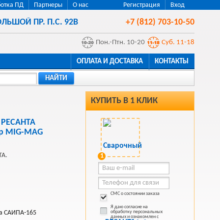
отка ПД
Партнеры
О нас
Регистрация
Вход
ЛЬШОЙ ПР. П.С. 92В
+7 (812) 703-10-50
Пон.-Птн. 10-20
Суб. 11-18
ОПЛАТА И ДОСТАВКА
КОНТАКТЫ
НАЙТИ
КУПИТЬ В 1 КЛИК
 РЕСАНТА
ор MIG-MAG
ТА.
1
СМС о состоянии заказа
Я даю согласие на
та САИПА-165
обработку персональных
данных и ознакомлен с