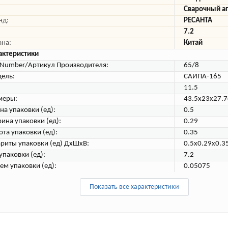
Сварочный а
нд:
РЕСАНТА
7.2
ана:
Китай
актеристики
tNumber/Артикул Производителя:
65/8
ель:
САИПА-165
11.5
меры:
43.5x23x27.
на упаковки (ед):
0.5
ина упаковки (ед):
0.29
ота упаковки (ед):
0.35
ариты упаковки (ед) ДхШхВ:
0.5x0.29x0.3
упаковки (ед):
7.2
ем упаковки (ед):
0.05075
Показать все характеристики