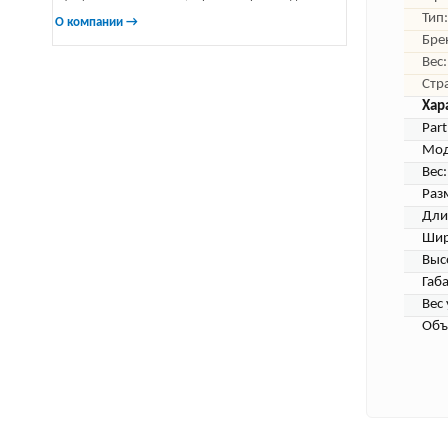
Тип:
О компании →
Бре
Вес:
Стр
Хар
Par
Мод
Вес:
Раз
Дли
Шир
Выс
Габ
Вес 
Объ