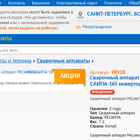
и
Контакты
Вакансии
Корпоративный отдел
Политики
Обраб
других регионах
могут быть
задержки в
САНКТ-ПЕТЕРБУРГ
,
БО
ных складов. Мы делаем все, чтобы
время
или с минимальной задержкой.
Петроградская
ой, пункт выдачи не работает
ХИТЫ
 RTX 3070...
ты и техника
Сварочные аппараты
Артикул:
98928
АКЦИЯ
Сварочный аппарат
д товара может отличаться от фотографии
САИПА-165 инверт
хочу дешевле
Сварочный аппарат РЕСАН
Гарантия
: 2 года
Тип
: Сварочный аппарат
Бренд
: РЕСАНТА
Вес
: 7.2
Страна
: Китай
Сварочный аппарат Ресан