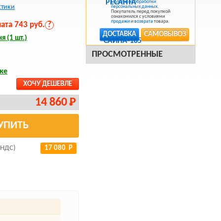
Политикой обработки
стики
персональных данных
.
Покупатель перед покупкой
ознакомился с условиями
продажи
и
возврата
товара.
та 743 руб.
?
ДОСТАВКА
САМОВЫВОЗ
я (1 шт.)
ПРОСМОТРЕННЫЕ
ке
ХОЧУ ДЕШЕВЛЕ
14 860 Р
УПИТЬ
 НДС)
17 080 Р