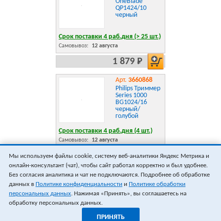
OneBlade
QP1424/10
черный
Срок поставки 4 раб.дня (> 25 шт.)
Самовывоз:
12 августа
1 879 Р
Арт.
3660868
Philips Триммер
Series 1000
BG1024/16
черный/
голубой
Срок поставки 4 раб.дня (4 шт.)
Самовывоз:
12 августа
2 137 Р
Мы используем файлы cookie, систему веб-аналитики Яндекс Метрика и
онлайн-консультант (чат), чтобы сайт работал корректно и был удобнее.
ПОКАЗАТЬ ЕЩЁ 18
ВСЕГО 30
Без согласия аналитика и чат не подключаются. Подробнее об обработке
данных в
Политике конфиденциальности
и
Политике обработки
персональных данных
. Нажимая «Принять», вы соглашаетесь на
обработку персональных данных.
ПРИНЯТЬ