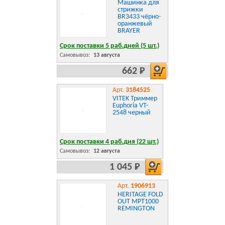
Машинка для
стрижки
BR3433 чёрно-
оранжевый
BRAYER
Срок поставки 5 раб.дней (5 шт.)
Самовывоз:
13 августа
662 Р
Арт.
3184525
VITEK Триммер
Euphoria VT-
2548 черный
Срок поставки 4 раб.дня (22 шт.)
Самовывоз:
12 августа
1 045 Р
Арт.
1906913
HERITAGE FOLD
OUT MPT1000
REMINGTON