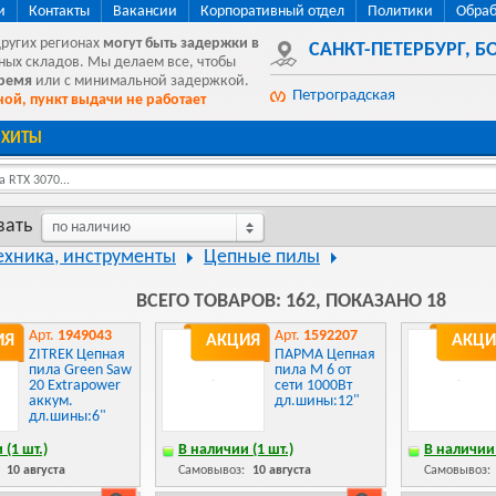
и
Контакты
Вакансии
Корпоративный отдел
Политики
Обраб
других регионах
могут быть
задержки в
САНКТ-ПЕТЕРБУРГ
,
БО
ных складов. Мы делаем все, чтобы
время
или с минимальной задержкой.
Петроградская
ой, пункт выдачи не работает
ХИТЫ
 RTX 3070...
вать
по наличию
ехника, инструменты
Цепные пилы
ВСЕГО ТОВАРОВ: 162, ПОКАЗАНО 18
Арт.
1949043
Арт.
1592207
ИЯ
АКЦИЯ
АКЦИ
ZITREK Цепная
ПАРМА Цепная
пила Green Saw
пила М 6 от
20 Extrapower
сети 1000Вт
аккум.
дл.шины:12"
дл.шины:6"
 (1 шт.)
В наличии (1 шт.)
В наличии 
:
10 августа
Самовывоз:
10 августа
Самовывоз: