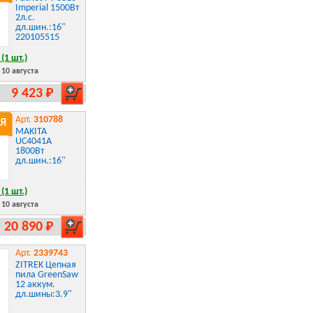
Imperial 1500Вт
2л.с.
дл.шин.:16"
220105515
(1 шт.)
10 августа
9 423 Р
Арт.
310788
Я
MAKITA
UC4041A
1800Вт
дл.шин.:16"
(1 шт.)
10 августа
20 890 Р
Арт.
2339743
ZITREK Цепная
пила GreenSaw
12 аккум.
дл.шины:3.9"