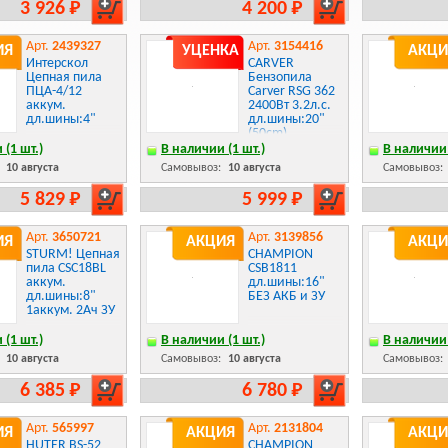
3 926 Р
4 200 Р
Арт.
2439327
Арт.
3154416
ИЯ
УЦЕНКА
АКЦИ
Интерскол
CARVER
Цепная пила
Бензопила
ПЦА-4/12
Carver RSG 362
аккум.
2400Вт 3.2л.с.
дл.шины:4"
дл.шины:20"
(50cm)
(01.004.00049)
 (1 шт.)
В наличии (1 шт.)
В наличии 
(УЦЕНКА)
:
10 августа
Самовывоз:
10 августа
Самовывоз:
5 829 Р
5 999 Р
Арт.
3650721
Арт.
3139856
ИЯ
АКЦИЯ
АКЦИ
STURM! Цепная
CHAMPION
пила CSC18BL
CSB1811
аккум.
дл.шины:16"
дл.шины:8"
БЕЗ АКБ и ЗУ
1аккум. 2Ач ЗУ
 (1 шт.)
В наличии (1 шт.)
В наличии 
:
10 августа
Самовывоз:
10 августа
Самовывоз:
6 385 Р
6 780 Р
Арт.
565997
Арт.
2131804
ИЯ
АКЦИЯ
АКЦИ
HUTER BS-52
CHAMPION