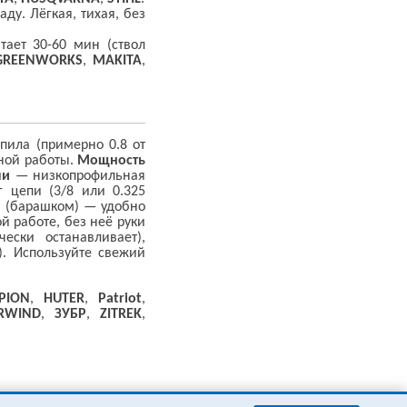
ду. Лёгкая, тихая, без
ает 30-60 мин (ствол
GREENWORKS
,
MAKITA
,
ила (примерно 0.8 от
зной работы.
Мощность
пи
— низкопрофильная
г цепи (3/8 или 0.325
 (барашком) — удобно
й работе, без неё руки
ски останавливает),
). Используйте свежий
PION
,
HUTER
,
Patriot
,
RWIND
,
ЗУБР
,
ZITREK
,