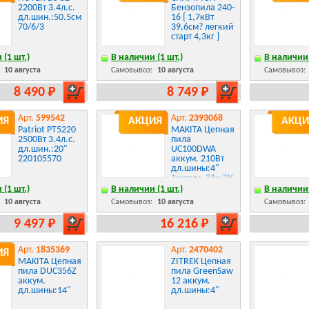
2200Вт 3.4л.с.
Бензопила 240-
дл.шин.:50.5см
16 { 1,7кВт
70/6/3
39,6см? легкий
старт 4,3кг }
 (1 шт.)
В наличии (1 шт.)
В наличии 
:
10 августа
Самовывоз:
10 августа
Самовывоз:
8 490 Р
8 749 Р
Арт.
599542
Арт.
2393068
ИЯ
АКЦИЯ
АКЦИ
Patriot PT5220
MAKITA Цепная
2500Вт 3.4л.с.
пила
дл.шин.:20"
UC100DWA
220105570
аккум. 210Вт
дл.шины:4"
1аккум. 2Ач ЗУ
 (1 шт.)
В наличии (1 шт.)
В наличии 
:
10 августа
Самовывоз:
10 августа
Самовывоз:
9 497 Р
16 216 Р
Арт.
1835369
Арт.
2470402
ИЯ
MAKITA Цепная
ZITREK Цепная
пила DUC356Z
пила GreenSaw
аккум.
12 аккум.
дл.шины:14"
дл.шины:4"