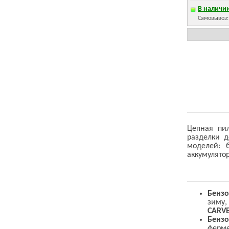
В наличии
Самовывоз
Цепная пи
разделки д
моделей: 
аккумулято
Бензо
зиму,
CARV
Бензо
ферме