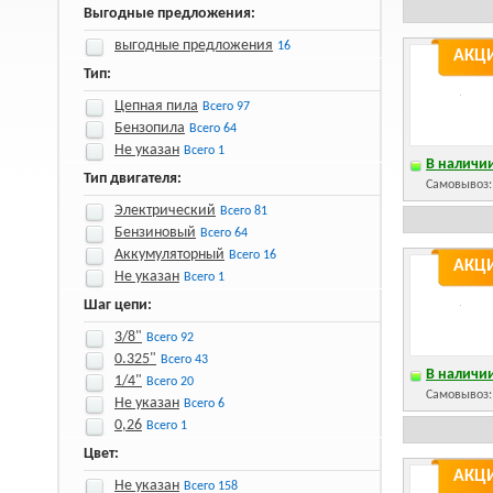
Выгодные предложения:
выгодные предложения
16
АКЦ
Тип:
Цепная пила
Всего 97
Бензопила
Всего 64
Не указан
Всего 1
В наличии
Тип двигателя:
Самовывоз
Электрический
Всего 81
Бензиновый
Всего 64
Аккумуляторный
Всего 16
АКЦ
Не указан
Всего 1
Шаг цепи:
3/8"
Всего 92
0.325"
Всего 43
В наличии
1/4"
Всего 20
Самовывоз
Не указан
Всего 6
0,26
Всего 1
Цвет:
АКЦ
Не указан
Всего 158