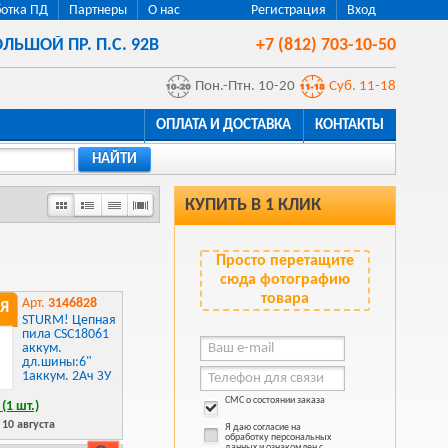
отка ПД
Партнеры
О нас
Регистрация
Вход
ЛЬШОЙ ПР. П.С. 92В
+7 (812) 703-10-50
Пон.-Птн. 10-20
Суб. 11-18
ОПЛАТА И ДОСТАВКА
КОНТАКТЫ
НАЙТИ
КУПИТЬ В 1 КЛИК
Просто перетащите
сюда фотографию
товара
Арт.
3146828
Я
STURM! Цепная
пила CSC18061
аккум.
дл.шины:6"
1аккум. 2Ач ЗУ
СМС о состоянии заказа
(1 шт.)
10 августа
Я даю согласие на
обработку персональных
данных и ознакомлен с