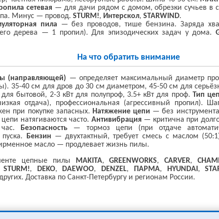
ропила сетевая
— для дачи рядом с домом, обрезки сучьев в са
па. Минус — провод.
STURM!
,
Интерскол
,
STARWIND
.
уляторная пила
— без проводов, тише бензина. Заряда хват
его дерева — 1 пропил). Для эпизодических задач у дома.
На что обратить внимание
ы (направляющей)
— определяет максимальный диаметр проп
). 35-40 см для дров до 30 см диаметром, 45-50 см для серьё
 для бытовой, 2-3 кВт для полупроф, 3.5+ кВт для проф.
Тип це
низкая отдача), профессиональная (агрессивный пропил). Ша
ен при покупке запасных.
Натяжение цепи
— без инструмента
, цепи натягиваются часто.
Антивибрация
— критична при долго
 час.
Безопасность
— тормоз цепи (при отдаче автоматиче
 пуска.
Бензин
— двухтактный, требует смесь с маслом (50:1
ирменное масло — продлевает жизнь пилы.
менте цепные пилы
MAKITA
,
GREENWORKS
,
CARVER
,
CHAM
,
STURM!
,
DEKO
,
DAEWOO
,
DENZEL
,
ПАРМА
,
HYUNDAI
,
STA
других. Доставка по Санкт-Петербургу и регионам России.