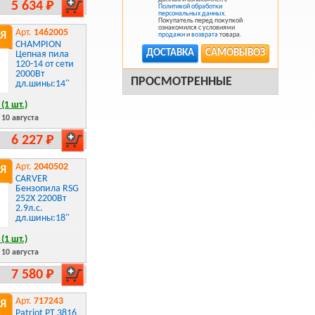
5 634 Р
Политикой обработки
персональных данных
.
Покупатель перед покупкой
ознакомился с условиями
Арт.
1462005
Я
продажи
и
возврата
товара.
CHAMPION
ДОСТАВКА
САМОВЫВОЗ
Цепная пила
120-14 от сети
2000Вт
ПРОСМОТРЕННЫЕ
дл.шины:14"
(1 шт.)
10 августа
6 227 Р
Арт.
2040502
Я
CARVER
Бензопила RSG
252X 2200Вт
2.9л.с.
дл.шины:18"
(1 шт.)
10 августа
7 580 Р
Арт.
717243
Я
Patriot PT 3816