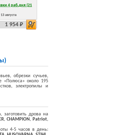
вки 4 раб.дня (21
13 августа
1 954 Р
ы)
ьев, обрезки сучьев,
ге «Полюса» около 195
стков, электропилы и
, заготовить дрова на
ER
,
CHAMPION
,
Patriot
,
ты 4-5 часов в день:
TA
,
HUSQVARNA
,
STIHL
.