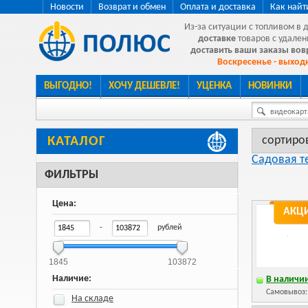
Новости
Возврат и обмен
Оплата и доставка
Как найт
Из-за ситуации с топливом в 
доставке
товаров с удален
доставить ваши заказы во
Воскресенье - выходн
ВЫГОДНО!
ХОЧУ ДЕШЕВЛЕ!
УЦЕНКА
НОВИНКИ
видеокарта
сортиро
КАТАЛОГ
Садовая т
ФИЛЬТРЫ
Цена:
АКЦ
-
рублей
1845
103872
Наличие:
В наличии
Самовывоз
На складе