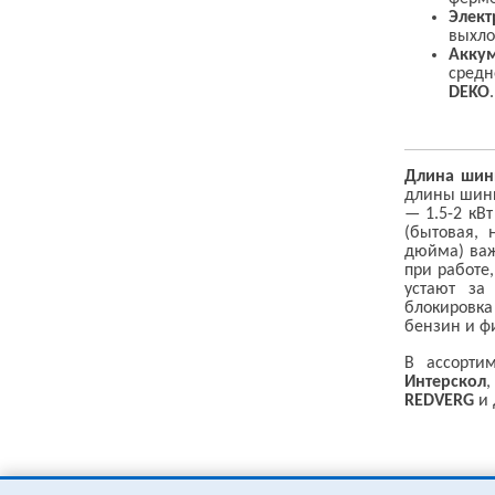
Элект
выхло
Аккум
средн
DEKO
.
Длина шин
длины шины
— 1.5-2 кВт
(бытовая, 
дюйма) важ
при работе
устают за
блокировка
бензин и ф
В ассорти
Интерскол
REDVERG
и 