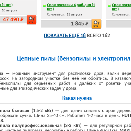
 (1 шт.)
Срок поставки 4 раб.дня (1
Срок поста
шт.)
шт.)
:
10 августа
Самовывоз:
13 августа
Самовывоз:
47 490 Р
1 845 Р
ПОКАЗАТЬ ЕЩЁ 18
ВСЕГО 162
Цепные пилы (бензопилы и электропил
ла — мощный инструмент для распиловки дров, валки дерев
осок. На загородном участке без неё не обойтись. В катало
бензопилы для серьёзных работ и далёких от розетки уча
рные для эпизодических задач у дома.
Какая нужна
пила бытовая (1.5-2 кВт)
— для дачи: спилить старое дерево
 обрезать сучья. Шина 35-40 см. Работает 1-2 часа в день.
HUT
ER
.
пила полупрофессиональная (2-3 кВт)
— для регулярной рабо
р, частная пилорама, лесорубные работы. Шина 40-50 см.
MAKI