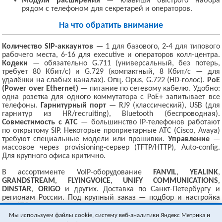
Модули расширения
— клавиши быстрого набора
рядом с телефоном для секретарей и операторов.
На что обратить внимание
Количество SIP-аккаунтов
— 1 для базового, 2-4 для типового
рабочего места, 6-16 для executive и операторов колл-центра.
Кодеки
— обязательно G.711 (универсальный, без потерь,
требует 80 Кбит/с) и G.729 (компактный, 8 Кбит/с — для
удалёнки на слабых каналах). Опц. Opus, G.722 (HD-голос).
PoE
(Power over Ethernet)
— питание по сетевому кабелю. Удобно:
одна розетка для одного коммутатора с PoE+ запитывает все
телефоны.
Гарнитурный порт
— RJ9 (классический), USB (для
гарнитур из HR/recruiting), Bluetooth (беспроводная).
Совместимость с АТС
— большинство IP-телефонов работают
по открытому SIP. Некоторые проприетарные АТС (Cisco, Avaya)
требуют специальные модели или прошивки.
Управление
—
массовое через provisioning-сервер (TFTP/HTTP), Auto-config.
Для крупного офиса критично.
В ассортименте VoIP-оборудование
FANVIL
,
YEALINK
,
GRANDSTREAM
,
FLYINGVOICE
,
UNIFY COMMUNICATIONS
,
DINSTAR
,
ORIGO
и других. Доставка по Санкт-Петербургу и
регионам России. Под крупный заказ — подбор и настройка
под АТС.
Мы используем файлы cookie, систему веб-аналитики Яндекс Метрика и