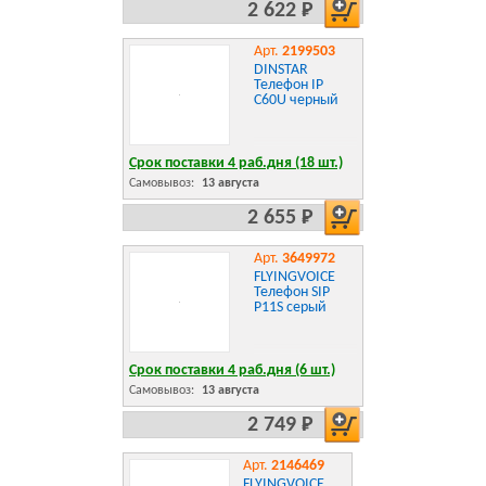
2 622 Р
Арт.
2199503
DINSTAR
Телефон IP
C60U черный
Срок поставки 4 раб.дня (18 шт.)
Самовывоз:
13 августа
2 655 Р
Арт.
3649972
FLYINGVOICE
Телефон SIP
P11S серый
Срок поставки 4 раб.дня (6 шт.)
Самовывоз:
13 августа
2 749 Р
Арт.
2146469
FLYINGVOICE