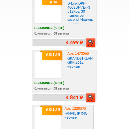
ЦЕНА
D-Link DPH-
400EDM/E/F3
512Kps, 30
frames per
second Модуль
расширения
клавиш
В наличии (5 шт.)
Самовывоз:
08 августа
4 499 Р
Арт.
1473565
АКЦИЯ
GRANDSTREAM
GRP-2612
черный
В наличии (4 шт.)
Самовывоз:
08 августа
4 841 Р
Арт.
1220575
АКЦИЯ
FANVIL IP X4G
черный