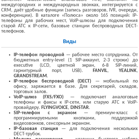
междугородних и международных звонках, интегрируется с
CRM, даёт удобные функции (запись разговоров, IVR, очереди,
конференции). В каталоге «Полюса» около 165 позиций: IP-
телефоны для рабочих мест, VoIP-шлюзы для подключения
старой АТС к IP-сети, базовые станции беспроводных DECT-
телефонов.
Виды
IP-телефон проводной
— рабочее место сотрудника. От
бюджетных entry-level (1 SIP-аккаунт, 2-3 строки) до
executive (LCD, цветной экран, 6-8 SIP-линий,
гарнитурный порт, USB).
FANVIL
,
YEALINK
,
GRANDSTREAM
.
IP-телефон беспроводной (DECT)
— мобильный по
офису, заряжается в базе. Для секретарей, складов,
торговых залов.
VoIP-шлюз (FXS/FXO)
— подключает аналоговые
телефоны и факсы к IP-сети, или старую АТС к VoIP-
провайдеру.
FLYINGVOICE
,
DINSTAR
.
SIP-телефон с экраном
— премиум-класс с
программируемыми кнопками, поддержкой
видеозвонков, сенсорным экраном.
IP-базовая станция
— для подключения нескольких
DECT-трубок.