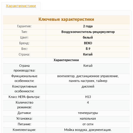
Характеристики
Ключевые характеристики
Гарантия:
2 года
Тип:
Воздухоочиститель-рециркулятор
Цвет:
белый
Бренд:
BEKO
Вес:
8.9
Страна:
Китай
Характеристики
Страна
Китай
производства:
Функциональные
вентилятор, дистанционное управление,
особенности:
память настроек, таймер
Конструктивные
дисплей
особенности:
Класс HEPA-фильтра:
H13
Количество
4
режимов:
Датчики:
температуры
Установка:
напольная
Питание:
от сети
Комплектация:
Мойка воздуха, документация.