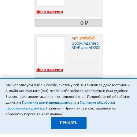
Нет в наличии
0 Р
Арт.
2461698
Godox Адаптер
AD-P для AD200
Нет в наличии
0 Р
Мы используем файлы cookie, систему веб-аналитики Яндекс Метрика и
онлайн-консультант (чат), чтобы сайт работал корректно и был удобнее.
ПОКАЗАТЬ ЕЩЁ 18
ВСЕГО 1
Без согласия аналитика и чат не подключаются. Подробнее об обработке
данных в
Политике конфиденциальности
и
Политике обработки
персональных данных
. Нажимая «Принять», вы соглашаетесь на
обработку персональных данных.
ПРИНЯТЬ