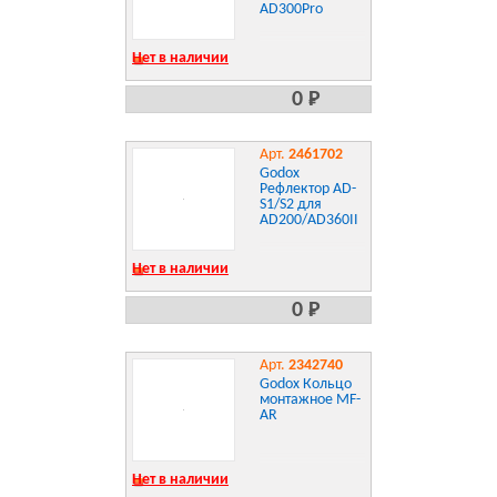
AD300Pro
Нет в наличии
0 Р
Арт.
2461702
Godox
Рефлектор AD-
S1/S2 для
AD200/AD360II
Нет в наличии
0 Р
Арт.
2342740
Godox Кольцо
монтажное MF-
AR
Нет в наличии