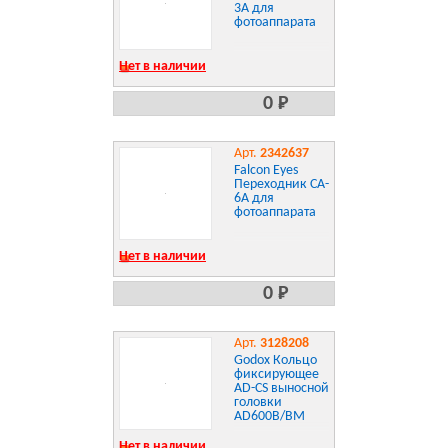
3A для
фотоаппарата
Нет в наличии
0 Р
Арт.
2342637
Falcon Eyes
Переходник CA-
6A для
фотоаппарата
Нет в наличии
0 Р
Арт.
3128208
Godox Кольцо
фиксирующее
AD-CS выносной
головки
AD600B/BM
Нет в наличии