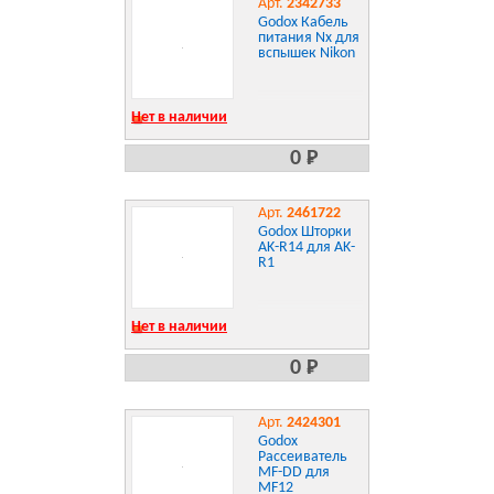
Арт.
2342733
Godox Кабель
питания Nx для
вспышек Nikon
Нет в наличии
0 Р
Арт.
2461722
Godox Шторки
AK-R14 для AK-
R1
Нет в наличии
0 Р
Арт.
2424301
Godox
Рассеиватель
MF-DD для
MF12