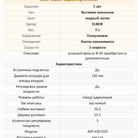
Гарантия:
5 лет
Тип:
Вытяжка каминная
Цвет:
медный антик
Бренд:
ELIKOR
Вес:
9.1
Управление:
Ползунковое
Освещение:
Лампа накаливания
Скорости:
3 скорости
Описание:
угольный фильтр Ф-00 приобретается
дополнительно
Характеристики
Встроенная подсветка:
Да
Диаметр штуцера для
120 мм
отвода воздуха:
Регулировка уровня
Да
мощности:
Режимы работы:
отвод/циркуляция
Тип монтажа:
настенный
Глубина вытяжки:
50.2
Ширина вытяжки:
59.5
Количество регулировок
3
мощности:
Модель:
60П-430-П3Л
Материал корпуса:
металл