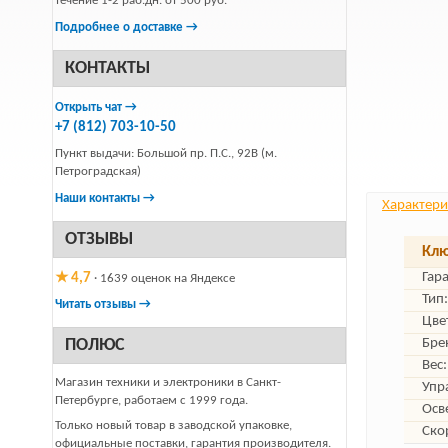
течение 1-2 раб.дн. от 500 руб.
Подробнее о доставке →
КОНТАКТЫ
Открыть чат →
+7 (812) 703-10-50
Пункт выдачи: Большой пр. П.С., 92В (м.
Петроградская)
Наши контакты →
Характери
ОТЗЫВЫ
Клю
Гар
★ 4,7
· 1639 оценок на Яндексе
Тип:
Читать отзывы →
Цве
ПОЛЮС
Бре
Вес:
Магазин техники и электроники в Санкт-
Упр
Петербурге, работаем с 1999 года.
Осв
Только новый товар в заводской упаковке,
Ско
официальные поставки, гарантия производителя.