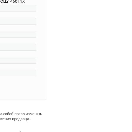
OLLY P 60 INX
а собой право изменять
мления продавца.