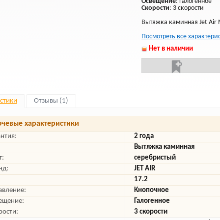
Освещение
: Галогенное
Скорости
: 3 скорости
Вытяжка каминная Jet Air 
Посмотреть все характери
Нет в наличии
стики
Отзывы (1)
чевые характеристики
антия:
2 года
Вытяжка каминная
т:
серебристый
нд:
JET AIR
17.2
авление:
Кнопочное
ещение:
Галогенное
рости:
3 скорости