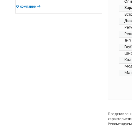
Опи
О компании →
Хар
Вст
Диа
Рег
Реж
Тип
Глу
Шир
Кол
Мод
Мат
Представленн
характеристи
Рекомендуем 