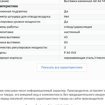
сание:
Вытяжка каминная Jet Air M
актеристики
роенная подсветка:
Да
метр штуцера для отвода воздуха:
Нет
улировка уровня мощности:
Да
имы работы:
отвод/циркуляция
 монтажа:
настенный
бина вытяжки:
45
ина вытяжки:
60
ичество регулировок мощности:
3
ель:
P 60 INX
ериал корпуса:
нержавеющая сталь/стекло
Показать все характеристики
ое описание носит информационный характер. Производитель оставляет з
ки товара, его внешний вид и комплектность без предварительного уведо
перед покупкой уточнить характеристики товара на сайте производителя.