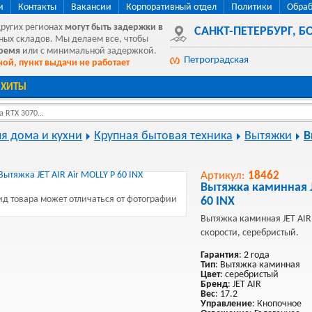
и
Контакты
Вакансии
Корпоративный отдел
Политики
Обраб
других регионах
могут быть
задержки в
САНКТ-ПЕТЕРБУРГ
,
БО
ных складов. Мы делаем все, чтобы
время
или с минимальной задержкой.
Петроградская
ой, пункт выдачи не работает
ХИТЫ
 RTX 3070...
ля дома и кухни
Крупная бытовая техника
Вытяжки
В
Артикул:
18462
Вытяжка каминная J
д товара может отличаться от фотографии
60 INX
Вытяжка каминная JET AIR,
скорости, серебристый.
Гарантия
: 2 года
Тип
: Вытяжка каминная
Цвет
: серебристый
Бренд
: JET AIR
Вес
: 17.2
Управление
: Кнопочное