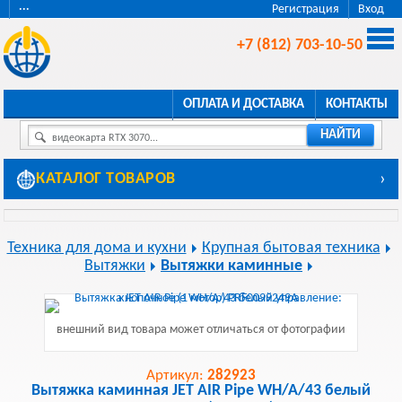
···
Регистрация
Вход
+7 (812) 703-10-50
ОПЛАТА И ДОСТАВКА
КОНТАКТЫ
НАЙТИ
видеокарта RTX 3070...
КАТАЛОГ ТОВАРОВ
›
Техника для дома и кухни
Крупная бытовая техника
Вытяжки
Вытяжки каминные
внешний вид товара может отличаться от фотографии
Артикул:
282923
Вытяжка каминная JET AIR Pipe WH/A/43 белый