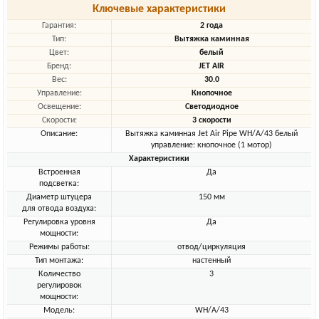
Ключевые характеристики
Гарантия:
2 года
Тип:
Вытяжка каминная
Цвет:
белый
Бренд:
JET AIR
Вес:
30.0
Управление:
Кнопочное
Освещение:
Светодиодное
Скорости:
3 скорости
Описание:
Вытяжка каминная Jet Air Pipe WH/A/43 белый
управление: кнопочное (1 мотор)
Характеристики
Встроенная
Да
подсветка:
Диаметр штуцера
150 мм
для отвода воздуха:
Регулировка уровня
Да
мощности:
Режимы работы:
отвод/циркуляция
Тип монтажа:
настенный
Количество
3
регулировок
мощности:
Модель:
WH/A/43