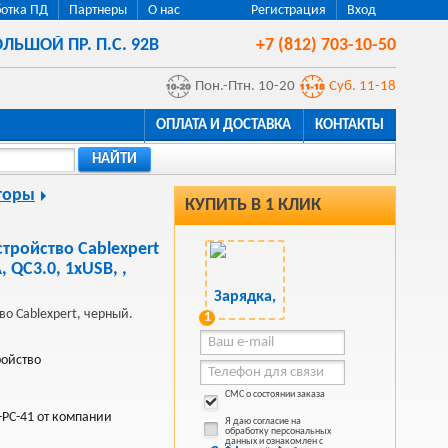
отка ПД
Партнеры
О нас
Регистрация
Вход
ЛЬШОЙ ПР. П.С. 92В
+7 (812) 703-10-50
Пон.-Птн. 10-20
Суб. 11-18
ОПЛАТА И ДОСТАВКА
КОНТАКТЫ
НАЙТИ
торы
КУПИТЬ В 1 КЛИК
тройство Cablexpert
 QC3.0, 1xUSB, ,
во Cablexpert, черный.
1
ройство
СМС о состоянии заказа
PC-41 от компании
Я даю согласие на
обработку персональных
данных и ознакомлен с