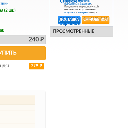
Политикой обработки
стики
персональных данных
.
Покупатель перед покупкой
ознакомился с условиями
я (2 шт.)
продажи
и
возврата
товара.
ДОСТАВКА
САМОВЫВОЗ
ке
ПРОСМОТРЕННЫЕ
240 Р
УПИТЬ
 НДС)
279 Р