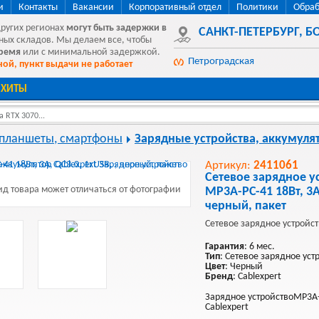
и
Контакты
Вакансии
Корпоративный отдел
Политики
Обраб
других регионах
могут быть
задержки в
САНКТ-ПЕТЕРБУРГ
,
БО
ных складов. Мы делаем все, чтобы
время
или с минимальной задержкой.
Петроградская
ой, пункт выдачи не работает
ХИТЫ
 RTX 3070...
 планшеты, смартфоны
Зарядные устройства, аккумуля
Артикул:
2411061
Сетевое зарядное ус
д товара может отличаться от фотографии
MP3A-PC-41 18Вт, 3А,
черный, пакет
Сетевое зарядное устройст
Гарантия
: 6 мес.
Тип
: Сетевое зарядное уст
Цвет
: Черный
Бренд
: Cablexpert
Зарядное устройствоMP3A-
Cablexpert