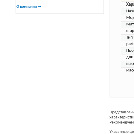
Хар
О компании →
Наз
Мод
Мат
шир
Тип
par
Про
дли
выс
масс
Представленн
характеристи
Рекомендуем 
Указанные цен