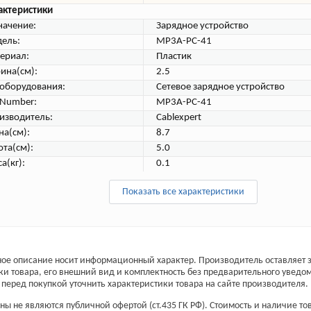
актеристики
начение:
Зарядное устройство
ель:
MP3A-PC-41
ериал:
Пластик
ина(см):
2.5
 оборудования:
Сетевое зарядное устройство
tNumber:
MP3A-PC-41
изводитель:
Cablexpert
на(см):
8.7
ота(см):
5.0
а(кг):
0.1
Показать все характеристики
ое описание носит информационный характер. Производитель оставляет з
ки товара, его внешний вид и комплектность без предварительного уведо
перед покупкой уточнить характеристики товара на сайте производителя.
ы не являются публичной офертой (ст.435 ГК РФ). Стоимость и наличие тов