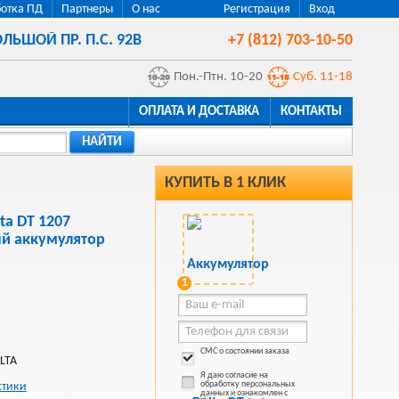
отка ПД
Партнеры
О нас
Регистрация
Вход
ЛЬШОЙ ПР. П.С. 92В
+7 (812) 703-10-50
Пон.-Птн. 10-20
Суб. 11-18
ОПЛАТА И ДОСТАВКА
КОНТАКТЫ
НАЙТИ
КУПИТЬ В 1 КЛИК
ta DT 1207
ый аккумулятор
1
СМС о состоянии заказа
LTA
Я даю согласие на
обработку персональных
стики
данных и ознакомлен с