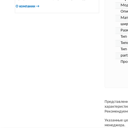
Мод
О компании →
Опи
Мат
шир
Раз
Тип
Тип
Тип
par
Про
Представленн
характеристи
Рекомендуем 
Указанные цен
менеджера.