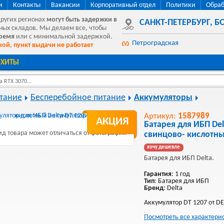
и
Контакты
Вакансии
Корпоративный отдел
Политики
Обраб
других регионах
могут быть
задержки в
САНКТ-ПЕТЕРБУРГ
,
БО
ных складов. Мы делаем все, чтобы
время
или с минимальной задержкой.
Петроградская
ой, пункт выдачи не работает
ХИТЫ
 RTX 3070...
тание
Бесперебойное питание
Аккумуляторы
Артикул:
1587989
АКЦИЯ
Батарея для ИБП Del
д товара может отличаться от фотографии
свинцово- кислотн
хочу дешевле
Батарея для ИБП Delta.
Гарантия
: 1 год
Тип
: Батарея для ИБП
Бренд
: Delta
Аккумулятор DT 1207 от DE
Посмотреть все характери