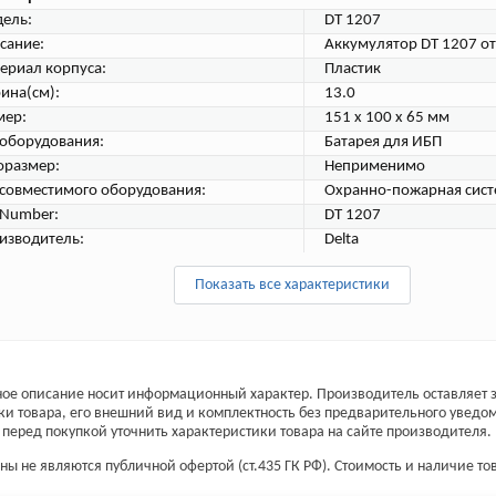
ель:
DT 1207
сание:
Аккумулятор DT 1207 от
ериал корпуса:
Пластик
ина(см):
13.0
мер:
151 х 100 х 65 мм
 оборудования:
Батарея для ИБП
оразмер:
Неприменимо
 совместимого оборудования:
Охранно-пожарная сист
tNumber:
DT 1207
изводитель:
Delta
Показать все характеристики
ое описание носит информационный характер. Производитель оставляет з
ки товара, его внешний вид и комплектность без предварительного уведо
перед покупкой уточнить характеристики товара на сайте производителя.
ы не являются публичной офертой (ст.435 ГК РФ). Стоимость и наличие тов