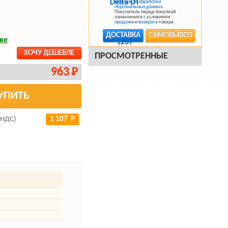
Политикой обработки
персональных данных
.
Покупатель перед покупкой
ознакомился с условиями
продажи
и
возврата
товара.
ДОСТАВКА
САМОВЫВОЗ
ке
ХОЧУ ДЕШЕВЛЕ
ПРОСМОТРЕННЫЕ
963 Р
УПИТЬ
 НДС)
1 107 Р