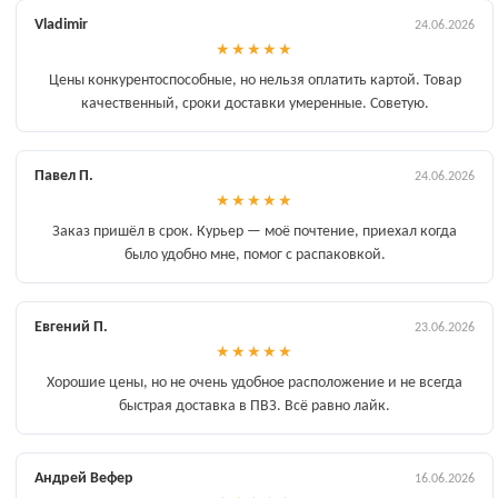
Vladimir
24.06.2026
★
★
★
★
★
Цены конкурентоспособные, но нельзя оплатить картой. Товар
качественный, сроки доставки умеренные. Советую.
Павел П.
24.06.2026
★
★
★
★
★
Заказ пришёл в срок. Курьер — моё почтение, приехал когда
было удобно мне, помог с распаковкой.
Евгений П.
23.06.2026
★
★
★
★
★
Хорошие цены, но не очень удобное расположение и не всегда
быстрая доставка в ПВЗ. Всё равно лайк.
Андрей Вефер
16.06.2026