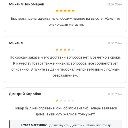
Михаил Пономарев
02.07.2026
★
★
★
★
★
Быстрота, цены адекватные, обслуживание на высоте. Жаль что
только один магазин.
Михаил
30.06.2026
★
★
★
★
★
По срокам заказа и его доставки вопросов нет. Всё чётко в сроки.
К качеству товара также никаких вопросов, всё соответствует
описанию. В пункте выдачи персонал неприветливый с полным
безразличием.
Дмитрий Коробов
30.06.2026
★
★
★
★
★
Товар был неисправен и они об этом знали! Теперь валяется
дома, выкинуть жалко и толку нет!
Ответ магазина:
Здравствуйте, Дмитрий. Жаль, что товар