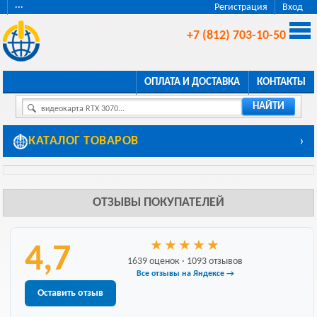
···
Регистрация
Вход
+7 (812) 703-10-50
ОПЛАТА И ДОСТАВКА
КОНТАКТЫ
НАЙТИ
видеокарта RTX 3070...
КАТАЛОГ ТОВАРОВ
›
ОТЗЫВЫ ПОКУПАТЕЛЕЙ
★
★
★
★
★
4,7
1639 оценок · 1093 отзывов
Все отзывы на Яндексе →
Оставить отзыв