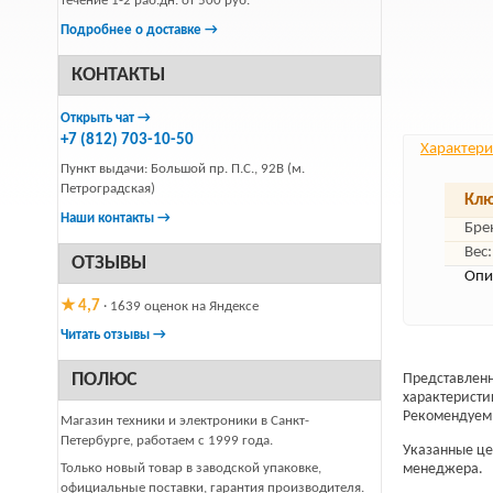
течение 1-2 раб.дн. от 500 руб.
Подробнее о доставке →
КОНТАКТЫ
Открыть чат →
+7 (812) 703-10-50
Характери
Пункт выдачи: Большой пр. П.С., 92В (м.
Петроградская)
Клю
Наши контакты →
Бре
Вес:
ОТЗЫВЫ
Опи
★ 4,7
· 1639 оценок на Яндексе
Читать отзывы →
ПОЛЮС
Представленн
характеристи
Рекомендуем 
Магазин техники и электроники в Санкт-
Петербурге, работаем с 1999 года.
Указанные цен
Только новый товар в заводской упаковке,
менеджера.
официальные поставки, гарантия производителя.