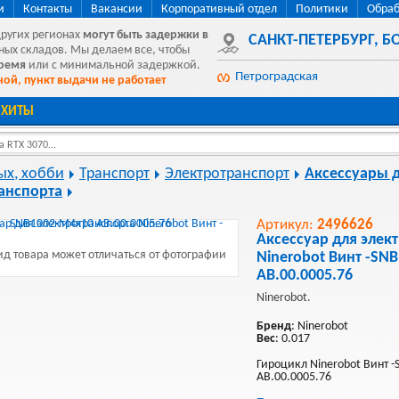
и
Контакты
Вакансии
Корпоративный отдел
Политики
Обраб
других регионах
могут быть
задержки в
САНКТ-ПЕТЕРБУРГ
,
БО
ных складов. Мы делаем все, чтобы
время
или с минимальной задержкой.
Петроградская
ой, пункт выдачи не работает
ХИТЫ
 RTX 3070...
ых, хобби
Транспорт
Электротранспорт
Аксессуары 
анспорта
Артикул:
2496626
Аксессуар для элек
д товара может отличаться от фотографии
Ninerobot Винт -SN
AB.00.0005.76
Ninerobot.
Бренд
: Ninerobot
Вес
: 0.017
Гироцикл Ninerobot Винт 
AB.00.0005.76