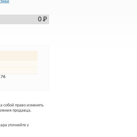
стики
0 Р
.76
а собой право изменять
мления продавца.
ара уточняйте у