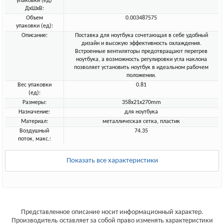
упаковки (ед)
ДхШхВ:
Объем
0.003487575
упаковки (ед):
Описание:
Поставка для ноутбука сочетающая в себе удобный
дизайн и высокую эффективность охлаждения.
Встроенные вентиляторы предотвращают перегрев
ноутбука, а возможность регулировки угла наклона
позволяет установить ноутбук в идеальном рабочем
положении.
Вес упаковки
0.81
(ед):
Размеры:
358x21x270mm
Назначение:
для ноутбука
Материал:
металлическая сетка, пластик
Воздушный
74.35
поток, макс.:
Показать все характеристики
Представленное описание носит информационный характер.
Производитель оставляет за собой право изменять характеристики