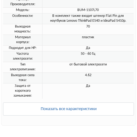
Производителя:
Модель:
BUM-1107L70
Особенности:
В комплект также входит штекер Flat Pin для
ноутбуков Lenovo ThinkPad E540 и IdeaPad S410p.
Выходная
70
мощность:
Материал
пластик
корпуса:
Подходит для HP:
Да
Частота
50 - 60 Гц
электросети:
Тип
от бытовой электросети
электропитания:
Выходная сила
4.62
тока:
Защита от
Да
короткого
замыкания:
Показать все характеристики