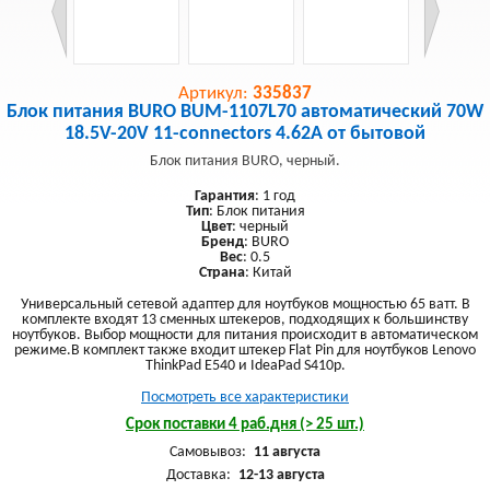
Артикул:
335837
Блок питания BURO BUM-1107L70 автоматический 70W
18.5V-20V 11-connectors 4.62A от бытовой
Блок питания BURO, черный.
Гарантия
: 1 год
Тип
: Блок питания
Цвет
: черный
Бренд
: BURO
Вес
: 0.5
Страна
: Китай
Универсальный сетевой адаптер для ноутбуков мощностью 65 ватт. В
комплекте входят 13 сменных штекеров, подходящих к большинству
ноутбуков. Выбор мощности для питания происходит в автоматическом
режиме.В комплект также входит штекер Flat Pin для ноутбуков Lenovo
ThinkPad E540 и IdeaPad S410p.
Посмотреть все характеристики
Срок поставки 4 раб.дня (> 25 шт.)
Самовывоз:
11 августа
Доставка:
12-13 августа