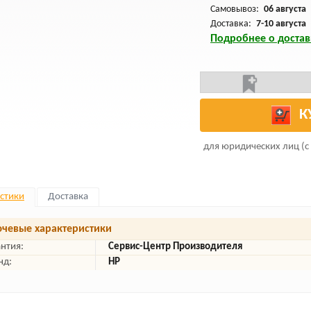
Самовывоз:
06 августа
Доставка:
7-10 августа
Подробнее о достав
К
для юридических лиц (с
стики
Доставка
чевые характеристики
антия:
Сервис-Центр Производителя
нд:
HP