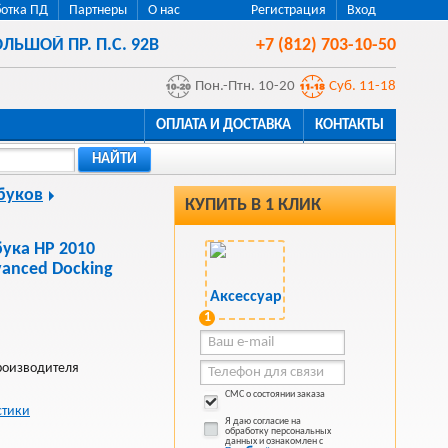
отка ПД
Партнеры
О нас
Регистрация
Вход
ЛЬШОЙ ПР. П.С. 92В
+7 (812) 703-10-50
Пон.-Птн. 10-20
Суб. 11-18
ОПЛАТА И ДОСТАВКА
КОНТАКТЫ
НАЙТИ
буков
КУПИТЬ В 1 КЛИК
бука HP 2010
anced Docking
1
Производителя
СМС о состоянии заказа
стики
Я даю согласие на
обработку персональных
данных и ознакомлен с