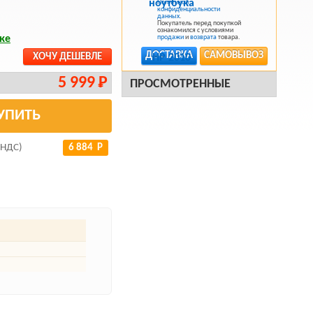
Политикой
конфиденциальности
данных
.
Покупатель перед покупкой
ознакомился с условиями
ке
продажи
и
возврата
товара.
ДОСТАВКА
САМОВЫВОЗ
ХОЧУ ДЕШЕВЛЕ
5 999 Р
ПРОСМОТРЕННЫЕ
УПИТЬ
 НДС)
6 884 Р