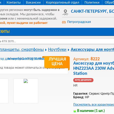
и
Контакты
Вакансии
Корпоративный отдел
Политики
Обраб
других регионах
могут быть
задержки в
САНКТ-ПЕТЕРБУРГ
,
БО
ных складов. Мы делаем все, чтобы
время
или с минимальной задержкой.
Петроградская
ой, пункт выдачи не работает
ХИТЫ
 RTX 3070...
 планшеты, смартфоны
Ноутбуки
Аксессуары для ноут
ЛУЧШАЯ
Артикул:
8222
Аксессуар для ноут
ЦЕНА
д товара может отличаться от фотографии
HNZ223AA 230W Adv
Station
хочу дешевле
HP.
Гарантия
: Сервис-Центр 
Бренд
: HP
Посмотреть все характери
В наличии (1 шт.)