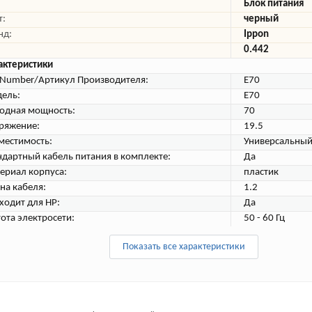
Блок питания
т:
черный
нд:
Ippon
0.442
актеристики
tNumber/Артикул Производителя:
E70
ель:
E70
одная мощность:
70
ряжение:
19.5
местимость:
Универсальны
ндартный кабель питания в комплекте:
Да
ериал корпуса:
пластик
на кабеля:
1.2
ходит для HP:
Да
тота электросети:
50 - 60 Гц
Показать все характеристики