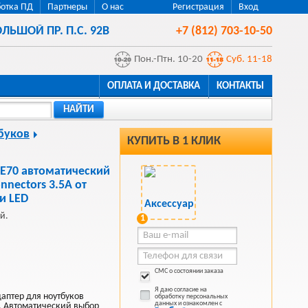
отка ПД
Партнеры
О нас
Регистрация
Вход
ЛЬШОЙ ПР. П.С. 92В
+7 (812) 703-10-50
Пон.-Птн. 10-20
Суб. 11-18
ОПЛАТА И ДОСТАВКА
КОНТАКТЫ
НАЙТИ
буков
КУПИТЬ В 1 КЛИК
 E70 автоматический
nnectors 3.5A от
и LED
й.
1
СМС о состоянии заказа
Я даю согласие на
аптер для ноутбуков
обработку персональных
данных и ознакомлен с
. Автоматический выбор