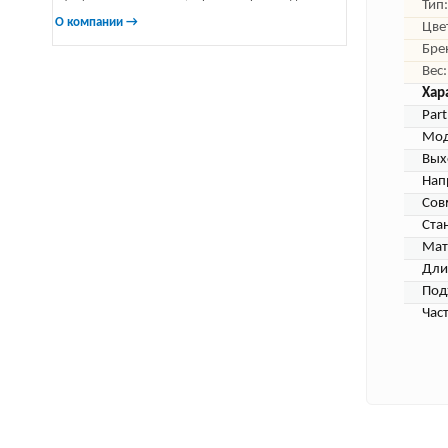
Тип:
О компании →
Цве
Бре
Вес:
Хар
Par
Мод
Вых
Нап
Сов
Ста
Мат
Дли
Под
Час