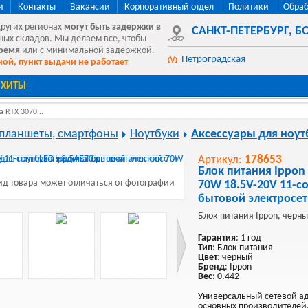
и
Контакты
Вакансии
Корпоративный отдел
Политики
Обраб
других регионах
могут быть
задержки в
САНКТ-ПЕТЕРБУРГ
,
БО
ных складов. Мы делаем все, чтобы
время
или с минимальной задержкой.
Петроградская
ой, пункт выдачи не работает
ХИТЫ
 RTX 3070...
 планшеты, смартфоны
Ноутбуки
Аксессуары для ноут
Артикул:
178653
Блок питания Ippon
д товара может отличаться от фотографии
70W 18.5V-20V 11-co
бытовой электросет
Блок питания Ippon, черны
Гарантия
: 1 год
Тип
: Блок питания
Цвет
: черный
Бренд
: Ippon
Вес
: 0.442
Универсальный сетевой ад
основных производителей