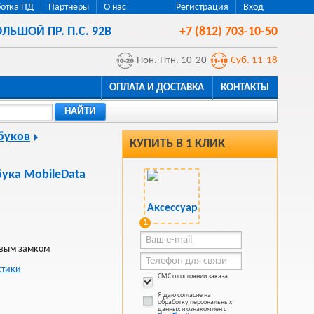
отка ПД
Партнеры
О нас
Регистрация
Вход
ЛЬШОЙ ПР. П.С. 92В
+7 (812) 703-10-50
Пон.-Птн. 10-20
Суб. 11-18
ОПЛАТА И ДОСТАВКА
КОНТАКТЫ
НАЙТИ
буков
КУПИТЬ В 1 КЛИК
бука MobileData
1
овым замком
стики
СМС о состоянии заказа
Я даю согласие на
обработку персональных
данных и ознакомлен с