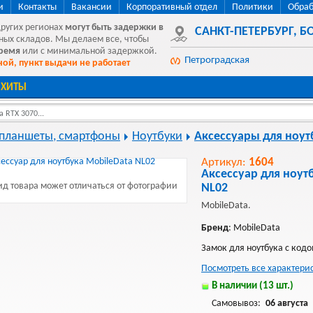
и
Контакты
Вакансии
Корпоративный отдел
Политики
Обраб
других регионах
могут быть
задержки в
САНКТ-ПЕТЕРБУРГ
,
БО
ных складов. Мы делаем все, чтобы
время
или с минимальной задержкой.
Петроградская
ой, пункт выдачи не работает
ХИТЫ
 RTX 3070...
 планшеты, смартфоны
Ноутбуки
Аксессуары для ноут
Артикул:
1604
Аксессуар для ноут
д товара может отличаться от фотографии
NL02
MobileData.
Бренд
: MobileData
Замок для ноутбука с код
Посмотреть все характери
В наличии (13 шт.)
Самовывоз:
06 августа