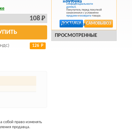
Политикой
конфиденциальности
данных
.
ке
Покупатель перед покупкой
ознакомился с условиями
продажи
и
возврата
товара.
108 Р
ДОСТАВКА
САМОВЫВОЗ
УПИТЬ
ПРОСМОТРЕННЫЕ
 НДС)
126 Р
а собой право изменять
мления продавца.