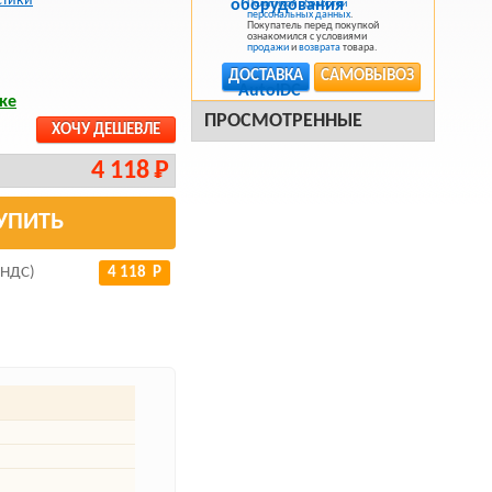
стики
Политикой обработки
персональных данных
.
Покупатель перед покупкой
ознакомился с условиями
продажи
и
возврата
товара.
ДОСТАВКА
САМОВЫВОЗ
ке
ПРОСМОТРЕННЫЕ
ХОЧУ ДЕШЕВЛЕ
4 118 Р
УПИТЬ
 НДС)
4 118 Р