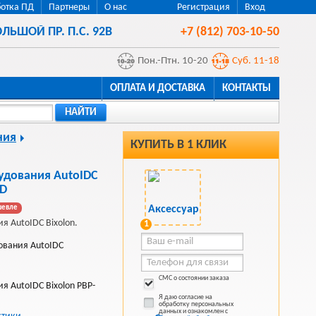
отка ПД
Партнеры
О нас
Регистрация
Вход
ЛЬШОЙ ПР. П.С. 92В
+7 (812) 703-10-50
Пон.-Птн. 10-20
Суб. 11-18
ОПЛАТА И ДОСТАВКА
КОНТАКТЫ
НАЙТИ
ния
КУПИТЬ В 1 КЛИК
удования AutoIDC
TD
шевле
я AutoIDC Bixolon.
1
дования AutoIDC
СМС о состоянии заказа
я AutoIDC Bixolon PBP-
Я даю согласие на
обработку персональных
данных и ознакомлен с