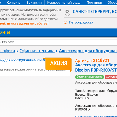
и
Контакты
Вакансии
Корпоративный отдел
Политики
Обраб
других регионах
могут быть
задержки в
САНКТ-ПЕТЕРБУРГ
,
БО
ных складов. Мы делаем все, чтобы
время
или с минимальной задержкой.
Петроградская
ой, пункт выдачи не работает
ХИТЫ
 RTX 3070...
я офиса
Офисная техника
Аксессуары для оборудова
Артикул:
2118921
АКЦИЯ
Аксессуар для обор
д товара может отличаться от фотографии
Bixolon PBP-R300/S
бесплатная доставка
хочу де
Аксессуар для оборудовани
Тип
: Аксессуар для обору
Бренд
: Bixolon
Вес
: 0.09
Аксессуар для оборудовани
R300/STD