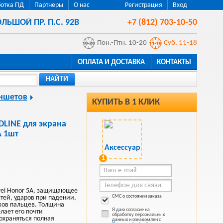
отка ПД
Партнеры
О нас
Регистрация
Вход
ЛЬШОЙ ПР. П.С. 92В
+7 (812) 703-10-50
Пон.-Птн. 10-20
Суб. 11-18
ОПЛАТА И ДОСТАВКА
КОНТАКТЫ
НАЙТИ
аншетов
КУПИТЬ В 1 КЛИК
DLINE для экрана
A 1шт
1
wei Honor 5A, защищающее
СМС о состоянии заказа
стей, ударов при падении,
тков пальцев. Толщина
Я даю согласие на
елает его почти
обработку персональных
сохраняться полная
данных и ознакомлен с