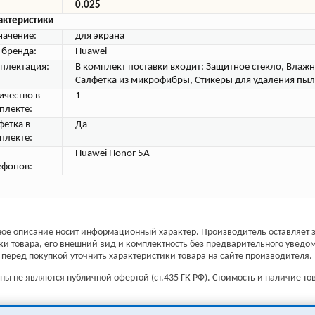
0.025
актеристики
начение:
для экрана
 бренда:
Huawei
плектация:
В комплект поставки входит: Защитное стекло, Влажн
Салфетка из микрофибры, Стикеры для удаления пыли
ичество в
1
плекте:
фетка в
Да
плекте:
Huawei Honor 5A
ефонов:
ое описание носит информационный характер. Производитель оставляет з
ки товара, его внешний вид и комплектность без предварительного уведо
перед покупкой уточнить характеристики товара на сайте производителя.
ы не являются публичной офертой (ст.435 ГК РФ). Стоимость и наличие тов