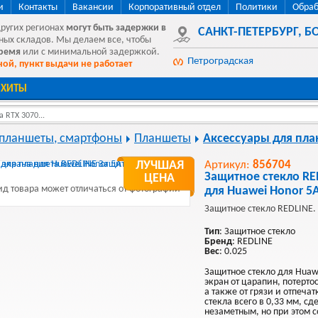
и
Контакты
Вакансии
Корпоративный отдел
Политики
Обраб
других регионах
могут быть
задержки в
САНКТ-ПЕТЕРБУРГ
,
БО
ных складов. Мы делаем все, чтобы
время
или с минимальной задержкой.
Петроградская
ой, пункт выдачи не работает
ХИТЫ
 RTX 3070...
 планшеты, смартфоны
Планшеты
Аксессуары для пл
ЛУЧШАЯ
Артикул:
856704
Защитное стекло RE
ЦЕНА
д товара может отличаться от фотографии
для Huawei Honor 5
Защитное стекло REDLINE.
Тип
: Защитное стекло
Бренд
: REDLINE
Вес
: 0.025
Защитное стекло для Hua
экран от царапин, потерто
а также от грязи и отпеча
стекла всего в 0,33 мм, сд
незаметным, но при этом 