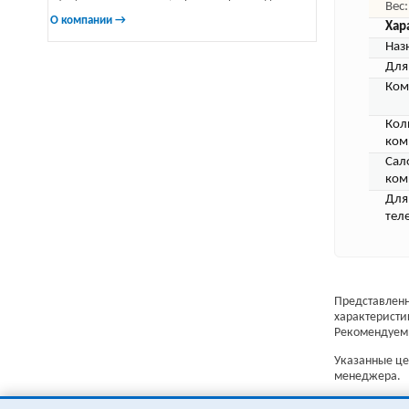
Вес:
О компании →
Хар
Наз
Для
Ком
Кол
ком
Сал
ком
Для
тел
Представленн
характеристи
Рекомендуем 
Указанные цен
менеджера.