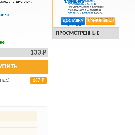
передача дисплея.
Политикой обработки
персональных данных
.
Покупатель перед покупкой
ознакомился с условиями
продажи
и
возврата
товара.
стики
ДОСТАВКА
САМОВЫВОЗ
ПРОСМОТРЕННЫЕ
ке
133 Р
УПИТЬ
 НДС)
167 Р