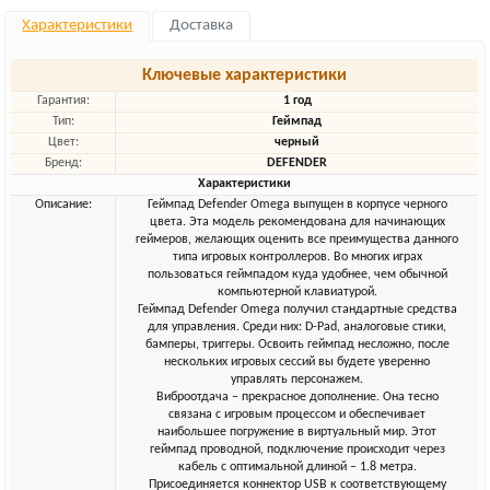
Характеристики
Доставка
Ключевые характеристики
Гарантия:
1 год
Тип:
Геймпад
Цвет:
черный
Бренд:
DEFENDER
Характеристики
Описание:
Геймпад Defender Omega выпущен в корпусе черного
цвета. Эта модель рекомендована для начинающих
геймеров, желающих оценить все преимущества данного
типа игровых контроллеров. Во многих играх
пользоваться геймпадом куда удобнее, чем обычной
компьютерной клавиатурой.
Геймпад Defender Omega получил стандартные средства
для управления. Среди них: D-Pad, аналоговые стики,
бамперы, триггеры. Освоить геймпад несложно, после
нескольких игровых сессий вы будете уверенно
управлять персонажем.
Виброотдача – прекрасное дополнение. Она тесно
связана с игровым процессом и обеспечивает
наибольшее погружение в виртуальный мир. Этот
геймпад проводной, подключение происходит через
кабель с оптимальной длиной – 1.8 метра.
Присоединяется коннектор USB к соответствующему