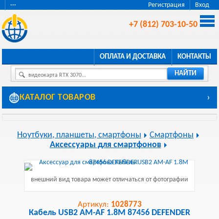
···
Регистрация
Вход
+7 (812) 703-10-50
ОПЛАТА И ДОСТАВКА
КОНТАКТЫ
НАЙТИ
видеокарта RTX 3070...
КАТАЛОГ ТОВАРОВ
›
Ноутбуки, планшеты, смартфоны
Смартфоны
Аксессуары для смартфонов
внешний вид товара может отличаться от фотографии
Артикул:
1028773
Кабель USB2 AM-AF 1.8M 87456 DEFENDER