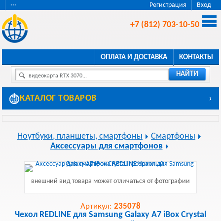
···
Регистрация
Вход
+7 (812) 703-10-50
ОПЛАТА И ДОСТАВКА
КОНТАКТЫ
НАЙТИ
видеокарта RTX 3070...
КАТАЛОГ ТОВАРОВ
›
Ноутбуки, планшеты, смартфоны
Смартфоны
Аксессуары для смартфонов
внешний вид товара может отличаться от фотографии
Артикул:
235078
Чехол REDLINE для Samsung Galaxy A7 iBox Crystal