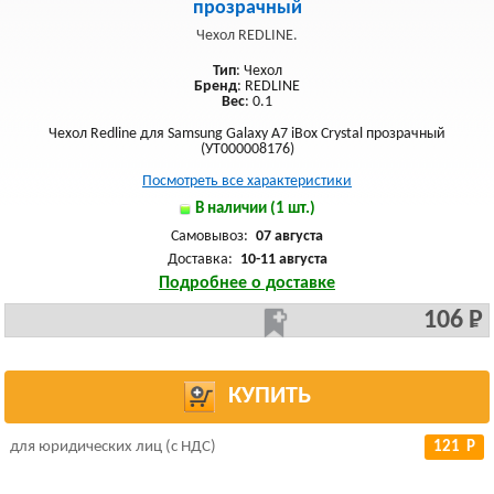
прозрачный
Чехол REDLINE.
Тип
: Чехол
Бренд
: REDLINE
Вес
: 0.1
Чехол Redline для Samsung Galaxy A7 iBox Crystal прозрачный
(УТ000008176)
Посмотреть все характеристики
В наличии (1 шт.)
Самовывоз:
07 августа
Доставка:
10-11 августа
Подробнее о доставке
106 Р
КУПИТЬ
для юридических лиц (с НДС)
121 Р