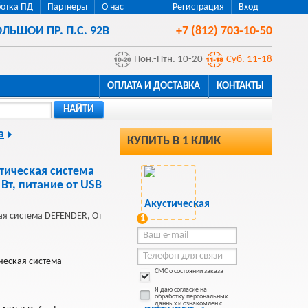
отка ПД
Партнеры
О нас
Регистрация
Вход
ЛЬШОЙ ПР. П.С. 92В
+7 (812) 703-10-50
Пон.-Птн. 10-20
Суб. 11-18
ОПЛАТА И ДОСТАВКА
КОНТАКТЫ
НАЙТИ
а
КУПИТЬ В 1 КЛИК
тическая система
Вт, питание от USB
ая система DEFENDER, От
1
ческая система
СМС о состоянии заказа
Я даю согласие на
обработку персональных
данных и ознакомлен с