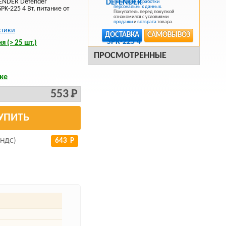
ENDER Defender
Политикой обработки
персональных данных
.
PK-225 4 Вт, питание от
Покупатель перед покупкой
ознакомился с условиями
продажи
и
возврата
товара.
стики
ДОСТАВКА
САМОВЫВОЗ
я (> 25 шт.)
ПРОСМОТРЕННЫЕ
ке
553 Р
УПИТЬ
 НДС)
643 Р