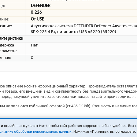
нд:
DEFENDER
0.226
ание:
От USB
сание:
Акустическая система DEFENDER Defender Акустическая
SPK-225 4 Вт, питание от USB 65220 (65220)
актеристики
держка
Нет
т памяти:
ивная:
0
ое описание носит информационный характер. Производитель оставляет з
ки товара, его внешний вид и комплектность без предварительного уведо
перед покупкой уточнить характеристики товара на сайте производителя.
ы не являются публичной офертой (ст.435 ГК РФ). Стоимость и наличие тов
 онлайн-консультант (чат), чтобы сайт работал корректно и был удобнее. Без с
олитике обработки персональных данных
. Нажимая «Принять», вы соглашаетес