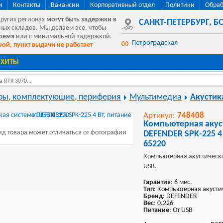
и
Контакты
Вакансии
Корпоративный отдел
Политики
Обраб
других регионах
могут быть
задержки в
САНКТ-ПЕТЕРБУРГ
,
БО
ных складов. Мы делаем все, чтобы
время
или с минимальной задержкой.
Петроградская
ой, пункт выдачи не работает
ХИТЫ
 RTX 3070...
ы, комплектующие, периферия
Мультимедиа
Акустик
Артикул:
748408
Компьютерная акус
д товара может отличаться от фотографии
DEFENDER SPK-225 4 
65220
Компьютерная акустическ
USB.
Гарантия
: 6 мес.
Тип
: Компьютерная акусти
Бренд
: DEFENDER
Вес
: 0.226
Питание
: От USB