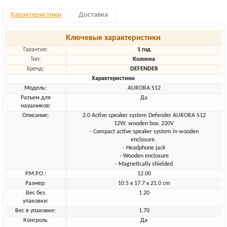
Характеристики
Доставка
Ключевые характеристики
Гарантия:
1 год
Тип:
Колонка
Бренд:
DEFENDER
Характеристики
Модель:
AURORA S12
Разъем для
Да
наушников:
Описание:
2.0 Active speaker system Defender AURORA S12
12W, wooden box, 220V
- Compact active speaker system in wooden
enclosure.
- Headphone jack
- Wooden enclosure
- Magnetically shielded
P.M.P.O.:
12.00
Размер:
10.5 x 17.7 x 21.0 cm
Вес без
1.20
упаковки:
Вес в упаковке:
1.70
Контроль
Да