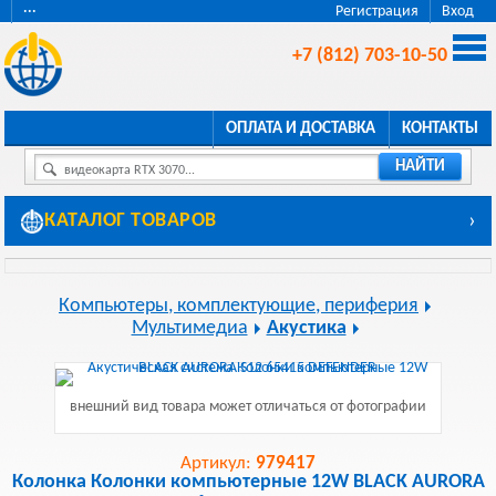
···
Регистрация
Вход
+7 (812) 703-10-50
ОПЛАТА И ДОСТАВКА
КОНТАКТЫ
НАЙТИ
видеокарта RTX 3070...
КАТАЛОГ ТОВАРОВ
›
Компьютеры, комплектующие, периферия
Мультимедиа
Акустика
внешний вид товара может отличаться от фотографии
Артикул:
979417
Колонка Колонки компьютерные 12W BLACK AURORA