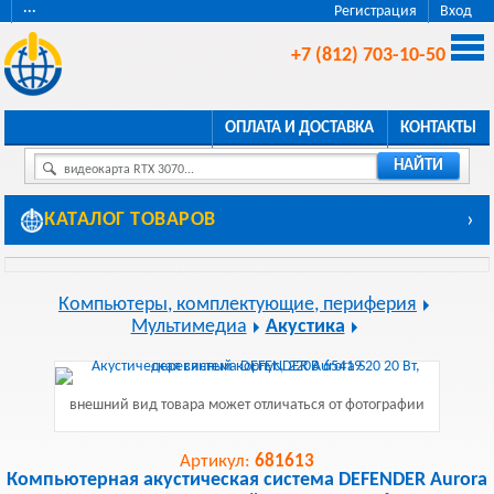
···
Регистрация
Вход
+7 (812) 703-10-50
ОПЛАТА И ДОСТАВКА
КОНТАКТЫ
НАЙТИ
видеокарта RTX 3070...
КАТАЛОГ ТОВАРОВ
›
Компьютеры, комплектующие, периферия
Мультимедиа
Акустика
внешний вид товара может отличаться от фотографии
Артикул:
681613
Компьютерная акустическая система DEFENDER Aurora