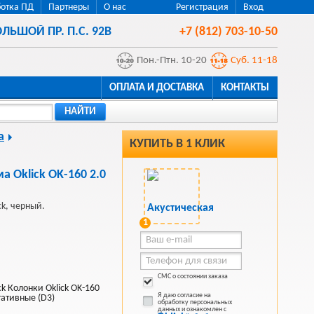
отка ПД
Партнеры
О нас
Регистрация
Вход
ЛЬШОЙ ПР. П.С. 92В
+7 (812) 703-10-50
Пон.-Птн. 10-20
Суб. 11-18
ОПЛАТА И ДОСТАВКА
КОНТАКТЫ
НАЙТИ
а
КУПИТЬ В 1 КЛИК
а Oklick OK-160 2.0
ck, черный.
1
СМС о состоянии заказа
ck Колонки Oklick OK-160
Я даю согласие на
тативные (D3)
обработку персональных
данных и ознакомлен с