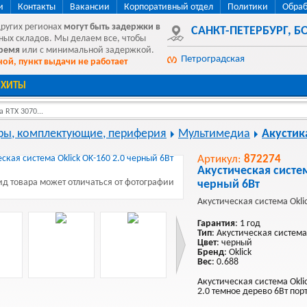
и
Контакты
Вакансии
Корпоративный отдел
Политики
Обраб
других регионах
могут быть
задержки в
САНКТ-ПЕТЕРБУРГ
,
БО
ных складов. Мы делаем все, чтобы
время
или с минимальной задержкой.
Петроградская
ой, пункт выдачи не работает
ХИТЫ
 RTX 3070...
ы, комплектующие, периферия
Мультимедиа
Акустик
Артикул:
872274
Акустическая систем
д товара может отличаться от фотографии
черный 6Вт
Акустическая система Okli
Гарантия
: 1 год
Тип
: Акустическая система
Цвет
: черный
Бренд
: Oklick
Вес
: 0.688
Акустическая система Okli
2.0 темное дерево 6Вт пор