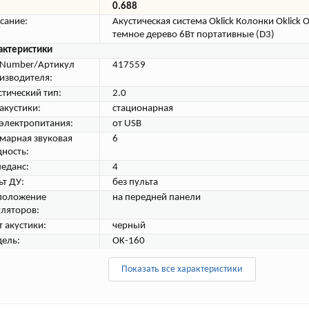
0.688
сание:
Акустическая система Oklick Колонки Oklick 
темное дерево 6Вт портативные (D3)
актеристики
tNumber/Артикул
417559
изводителя:
стический тип:
2.0
 акустики:
стационарная
 электропитания:
от USB
марная звуковая
6
ность:
еданс:
4
ьт ДУ:
без пульта
положение
на передней панели
уляторов:
т акустики:
черный
ель:
OK-160
Показать все характеристики