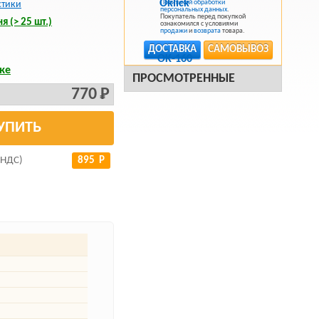
Политикой обработки
стики
персональных данных
.
Покупатель перед покупкой
я (> 25 шт.)
ознакомился с условиями
продажи
и
возврата
товара.
ДОСТАВКА
САМОВЫВОЗ
ке
ПРОСМОТРЕННЫЕ
770 Р
УПИТЬ
 НДС)
895 Р