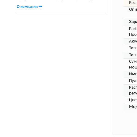
Вес:
О компании →
Опи
Хар
Par
Про
Аку
Тип
Тип
Сум
мощ
Имп
Пул
Рас
рег
Цве
Мод