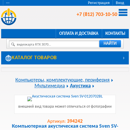
···
Регистрация
Вход
+7 (812) 703-10-50
ОПЛАТА И ДОСТАВКА
КОНТАКТЫ
НАЙТИ
видеокарта RTX 3070...
КАТАЛОГ ТОВАРОВ
›
Компьютеры, комплектующие, периферия
Мультимедиа
Акустика
внешний вид товара может отличаться от фотографии
Артикул:
394242
Компьютерная акустическая система Sven SV-