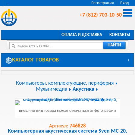
···
Регистрация
Вход
+7 (812) 703-10-50
ОПЛАТА И ДОСТАВКА
КОНТАКТЫ
НАЙТИ
видеокарта RTX 3070...
КАТАЛОГ ТОВАРОВ
›
Компьютеры, комплектующие, периферия
Мультимедиа
Акустика
внешний вид товара может отличаться от фотографии
Артикул:
746828
Компьютерная акустическая система Sven MC-20,