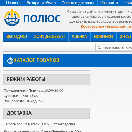
Новости
Возврат и обмен
Оплата и доставка
Как найти
Кон
Из-за ситуации с топливом в других 
доставке
товаров с удаленных ск
доставить ваши заказы вовремя
и
Воскресенье - выходной, пу
ВЫГОДНО!
ХОЧУ ДЕШЕВЛЕ!
УЦЕНКА
НОВИНКИ
ХИТЫ
видеокарта RTX 307
КАТАЛОГ ТОВАРОВ
РЕЖИМ РАБОТЫ
Понедельник - Пятница: 10:00-20:00
Суббота: 11:00-18:00
Воскресенье: выходной
ДОСТАВКА
Самовывоз из магазина у м. Петроградская.
Доставка курьером по Санкт-Петербургу и ЛО в