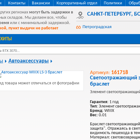
и
Контакты
Вакансии
Корпоративный отдел
Политики
Обраб
других регионах
могут быть
задержки в
САНКТ-ПЕТЕРБУРГ
,
БО
ных складов. Мы делаем все, чтобы
время
или с минимальной задержкой.
Петроградская
ой, пункт выдачи не работает
ХИТЫ
 RTX 3070...
ры
Автоаксессуары
Артикул:
161718
Светоотражающий эл
д товара может отличаться от фотографии
браслет
Элемент светоотражающий
Гарантия
: 1 год
Тип
: Элемент светоотраж
Бренд
: WIIIX
Вес
: 0.01
Браслет светоотражающий.
защита". Отражаясь в свет
видимость пешехода в тем
Материал: световозвраща