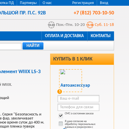
отка ПД
Партнеры
О нас
Регистрация
Вход
ЛЬШОЙ ПР. П.С. 92В
+7 (812) 703-10-50
Пон.-Птн. 10-20
Суб. 11-18
ОПЛАТА И ДОСТАВКА
КОНТАКТЫ
НАЙТИ
КУПИТЬ В 1 КЛИК
емент WIIIX LS-3
 WIIIX.
1
ающий
СМС о состоянии заказа
 Серия "Безопасность и
е фар, увеличивает
Я даю согласие на
ное время суток до 400 м.
обработку персональных
ющая пленка поверх
данных и ознакомлен с