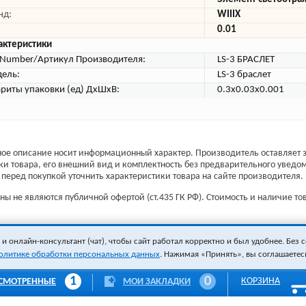
нд:
WIIIX
0.01
актеристики
tNumber/Артикул Производителя:
LS-3 БРАСЛЕТ
ель:
LS-3 браслет
ариты упаковки (ед) ДхШхВ:
0.3x0.03x0.001
ое описание носит информационный характер. Производитель оставляет з
ки товара, его внешний вид и комплектность без предварительного уведо
перед покупкой уточнить характеристики товара на сайте производителя.
ы не являются публичной офертой (ст.435 ГК РФ). Стоимость и наличие тов
 онлайн-консультант (чат), чтобы сайт работал корректно и был удобнее. Без с
олитике обработки персональных данных
. Нажимая «Принять», вы соглашаетес
1
0
КОРЗИНА
СМОТРЕННЫЕ
МОИ ЗАКЛАДКИ