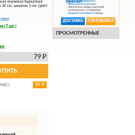
ская тканевая бархатная
Политикой обработки
персональных данных
.
30 см, ширина 3 см. Цвет:
Покупатель перед покупкой
ознакомился с условиями
продажи
и
возврата
товара.
стики
ДОСТАВКА
САМОВЫВОЗ
я (7 шт.)
ПРОСМОТРЕННЫЕ
ке
79 Р
УПИТЬ
 НДС)
90 Р
ажающий