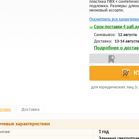
пластика ПВХ + синтетиче
подложка. Размеры: длина 
неоновый ассорти.
Посмотреть все характери
Срок поставки 4 раб.дн
Самовывоз:
12 августа
Доставка:
13-14 августа
Подробнее о достав
К
для юридических лиц (с
стики
Доставка
чевые характеристики
антия:
1 год
Элемент светоотр