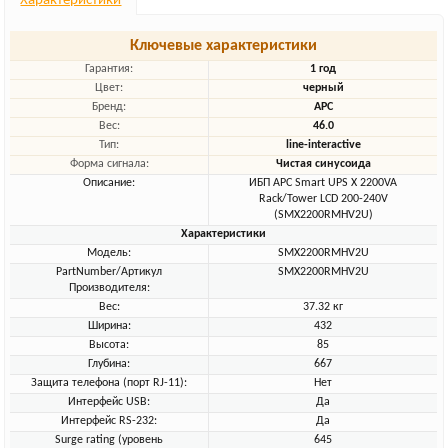
Характеристики
Ключевые характеристики
Гарантия:
1 год
Цвет:
черный
Бренд:
APC
Вес:
46.0
Тип:
line-interactive
Форма сигнала:
Чистая синусоида
Описание:
ИБП APC Smart UPS X 2200VA
Rack/Tower LCD 200-240V
(SMX2200RMHV2U)
Характеристики
Модель:
SMX2200RMHV2U
PartNumber/Артикул
SMX2200RMHV2U
Производителя:
Вес:
37.32 кг
Ширина:
432
Высота:
85
Глубина:
667
Защита телефона (порт RJ-11):
Нет
Интерфейс USB:
Да
Интерфейс RS-232:
Да
Surge rating (уровень
645