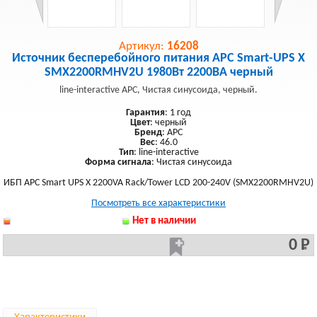
Артикул:
16208
Источник бесперебойного питания APC Smart-UPS X
SMX2200RMHV2U 1980Вт 2200ВА черный
line-interactive APC, Чистая синусоида, черный.
Гарантия
: 1 год
Цвет
: черный
Бренд
: APC
Вес
: 46.0
Тип
: line-interactive
Форма сигнала
: Чистая синусоида
ИБП APC Smart UPS X 2200VA Rack/Tower LCD 200-240V (SMX2200RMHV2U)
Посмотреть все характеристики
Нет в наличии
0 Р