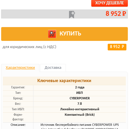
ХОЧУ ДЕШЕВЛЕ
8 952 Р
КУПИТЬ
для юридических лиц (с НДС)
8 952 Р
Характеристики
Доставка
Ключевые характеристики
Гарантия:
2 года
Тип:
ИБП
Бренд:
CYBERPOWER
Вес:
7.8
Тип ИБП:
Линейно-интерактивный
Форм-
Компактный (Brick)
фактор:
Описание:
Источник бесперебойного питания CYBERPOWER UPS