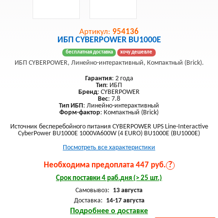
Артикул:
954136
ИБП CYBERPOWER BU1000E
бесплатная доставка
хочу дешевле
ИБП CYBERPOWER, Линейно-интерактивный, Компактный (Brick).
Гарантия
: 2 года
Тип
: ИБП
Бренд
: CYBERPOWER
Вес
: 7.8
Тип ИБП
: Линейно-интерактивный
Форм-фактор
: Компактный (Brick)
Источник бесперебойного питания CYBERPOWER UPS Line-Interactive
CyberPower BU1000E 1000VA600W (4 EURO) BU1000E (BU1000E)
Посмотреть все характеристики
Необходима предоплата 447 руб.
?
Срок поставки 4 раб.дня (> 25 шт.)
Самовывоз:
13 августа
Доставка:
14-17 августа
Подробнее о доставке