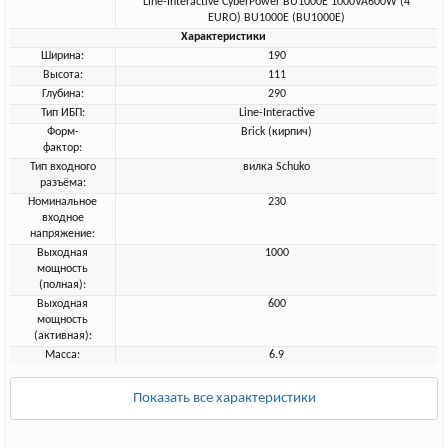
Line-Interactive CyberPower BU1000E 1000VA600W (4
EURO) BU1000E (BU1000E)
Характеристики
Ширина:
190
Высота:
111
Глубина:
290
Тип ИБП:
Line-Interactive
Форм-
Brick (кирпич)
фактор:
Тип входного
вилка Schuko
разъёма:
Номинальное
230
входное
напряжение:
Выходная
1000
мощность
(полная):
Выходная
600
мощность
(активная):
Масса:
6.9
Показать все характеристики