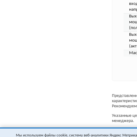
вхо
нап
Вых
мощ
(по
Вых
мощ
(акт
Мас
Представленн
характеристи
Рекомендуем 
Указанные цен
менеджера.
Мы используем файлы cookie, систему веб-аналитики Яндекс Метрика и