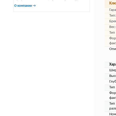
Клю
О компании →
Гар
Тип:
Бре
Вес:
Тип
Фор
фак
Опи
Хар
Шир
Выс
Глу
Тип
Фор
фак
Тип
раз
Ном