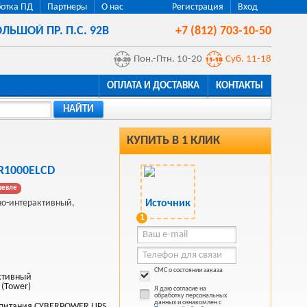
отка ПД
Партнеры
О нас
Регистрация
Вход
ЛЬШОЙ ПР. П.С. 92В
+7 (812) 703-10-50
Пон.-Птн. 10-20
Суб. 11-18
ОПЛАТА И ДОСТАВКА
КОНТАКТЫ
НАЙТИ
КУПИТЬ В 1 КЛИК
R1000ELCD
шевле
о-интерактивный,
1
СМС о состоянии заказа
ктивный
 (Tower)
Я даю согласие на
обработку персональных
данных и ознакомлен с
 питания CYBERPOWER UPS