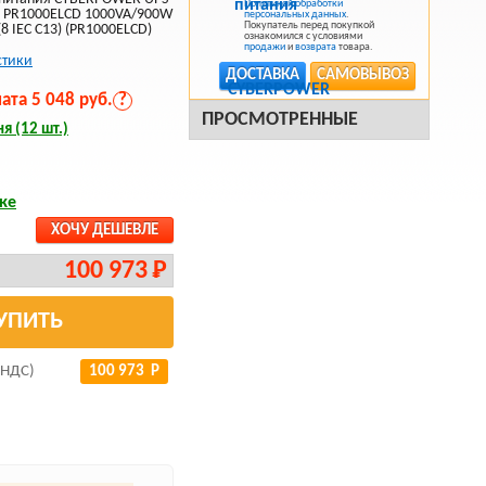
Политикой обработки
er PR1000ELCD 1000VA/900W
персональных данных
.
Покупатель перед покупкой
8 IEC С13) (PR1000ELCD)
ознакомился с условиями
продажи
и
возврата
товара.
стики
ДОСТАВКА
САМОВЫВОЗ
та 5 048 руб.
?
ПРОСМОТРЕННЫЕ
я (12 шт.)
ке
ХОЧУ ДЕШЕВЛЕ
100 973 Р
УПИТЬ
 НДС)
100 973 Р