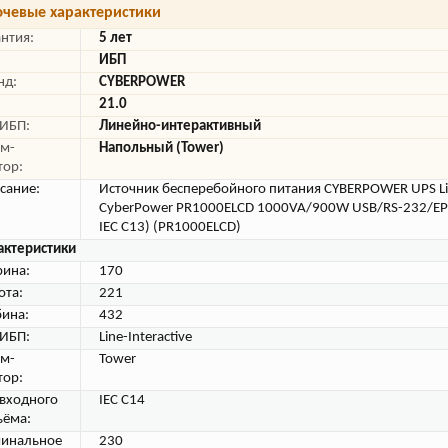
чевые характеристики
антия:
5 лет
ИБП
нд:
CYBERPOWER
21.0
 ИБП:
Линейно-интерактивный
м-
Напольный (Tower)
тор:
сание:
Источник бесперебойного питания CYBERPOWER UPS Lin
CyberPower PR1000ELCD 1000VA/900W USB/RS-232/EP
IEC С13) (PR1000ELCD)
актеристики
ина:
170
ота:
221
бина:
432
 ИБП:
Line-Interactive
м-
Tower
тор:
 входного
IEC C14
ъёма:
инальное
230