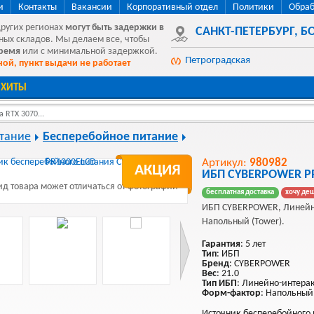
и
Контакты
Вакансии
Корпоративный отдел
Политики
Обраб
других регионах
могут быть
задержки в
САНКТ-ПЕТЕРБУРГ
,
БО
ных складов. Мы делаем все, чтобы
время
или с минимальной задержкой.
Петроградская
ой, пункт выдачи не работает
ХИТЫ
 RTX 3070...
тание
Бесперебойное питание
Артикул:
980982
АКЦИЯ
ИБП CYBERPOWER P
д товара может отличаться от фотографии
бесплатная доставка
хочу де
ИБП CYBERPOWER, Линейн
Напольный (Tower).
Гарантия
: 5 лет
Тип
: ИБП
Бренд
: CYBERPOWER
Вес
: 21.0
Тип ИБП
: Линейно-интера
Форм-фактор
: Напольный
Источник бесперебойного