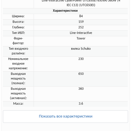
Line-Interactive CyberPower UTC650EI 650VA/360W (4
IEC С13) (UTC650EI)
Характеристики
Ширина:
84
Высота:
159
Глубина:
252
Тип ИБП:
Line-Interactive
Форм-
Tower
фактор:
Тип входного
вилка Schuko
разъёма:
Номинальное
230
входное
напряжение:
Выходная
650
мощность
(полная):
Выходная
360
мощность
(активная):
Масса:
3.6
Показать все характеристики