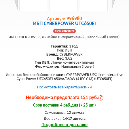
Артикул:
996980
ИБП CYBERPOWER UTC650EI
хочу дешевле
ИБП CYBERPOWER, Линейно-интерактивный, Напольный (Tower).
Гарантия
: 1 год
Тип
: ИБП
Бренд
: CYBERPOWER
Вес
: 3.82
Тип ИБП
: Линейно-интерактивный
Форм-фактор
: Напольный (Tower)
Источник бесперебойного питания CYBERPOWER UPC Line-Interactive
CyberPower UTC650EI 650VA/360W (4 IEC С13) (UTC650EI)
Посмотреть все характеристики
Необходима предоплата 151 руб.
?
Срок поставки 4 раб.дня (> 25 шт.)
Самовывоз:
13 августа
Доставка:
14-17 августа
Подробнее о доставке