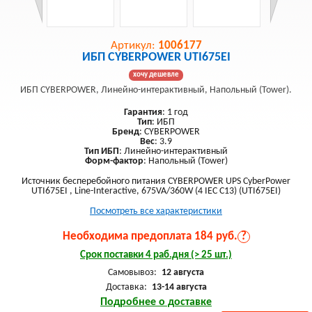
Артикул:
1006177
ИБП CYBERPOWER UTI675EI
хочу дешевле
ИБП CYBERPOWER, Линейно-интерактивный, Напольный (Tower).
Гарантия
: 1 год
Тип
: ИБП
Бренд
: CYBERPOWER
Вес
: 3.9
Тип ИБП
: Линейно-интерактивный
Форм-фактор
: Напольный (Tower)
Источник бесперебойного питания CYBERPOWER UPS CyberPower
UTI675EI , Line-Interactive, 675VA/360W (4 IEC С13) (UTI675EI)
Посмотреть все характеристики
Необходима предоплата 184 руб.
?
Срок поставки 4 раб.дня (> 25 шт.)
Самовывоз:
12 августа
Доставка:
13-14 августа
Подробнее о доставке