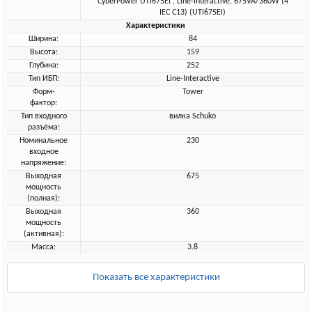
CyberPower UTI675EI , Line-Interactive, 675VA/360W (4
IEC С13) (UTI675EI)
Характеристики
Ширина:
84
Высота:
159
Глубина:
252
Тип ИБП:
Line-Interactive
Форм-
Tower
фактор:
Тип входного
вилка Schuko
разъёма:
Номинальное
230
входное
напряжение:
Выходная
675
мощность
(полная):
Выходная
360
мощность
(активная):
Масса:
3.8
Показать все характеристики