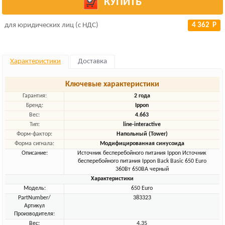
КУПИТЬ
для юридических лиц (с НДС)
4 362 Р
Характеристики
Доставка
Ключевые характеристики
Гарантия:
2 года
Бренд:
Ippon
Вес:
4.663
Тип:
line-interactive
Форм-фактор:
Напольный (Tower)
Форма сигнала:
Модифицированная синусоида
Описание:
Источник бесперебойного питания Ippon Источник
бесперебойного питания Ippon Back Basic 650 Euro
360Вт 650ВА черный
Характеристики
Модель:
650 Euro
PartNumber/
383323
Артикул
Производителя:
Вес:
4.35