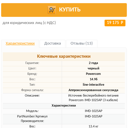
КУПИТЬ
для юридических лиц (с НДС)
19 175 Р
Характеристики
Доставка
Отзывы (13)
Ключевые характеристики
Гарантия:
2 года
Цвет:
черный
Бренд:
Powercom
Вес:
14.96
Тип:
line-interactive
Форма сигнала:
Аппроксимированная синусоида
Описание:
Источник бесперебойного питания
Powercom IMD-1025AP (3 кабеля)
Характеристики
Модель:
IMD-1025AP
PartNumber/Артикул
IMD-1025AP
Производителя:
Вес:
13.4 кг