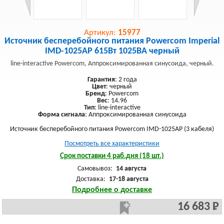
Артикул:
15977
Источник бесперебойного питания Powercom Imperial
IMD-1025AP 615Вт 1025ВА черный
line-interactive Powercom, Аппроксимированная синусоида, черный.
Гарантия
: 2 года
Цвет
: черный
Бренд
: Powercom
Вес
: 14.96
Тип
: line-interactive
Форма сигнала
: Аппроксимированная синусоида
Источник бесперебойного питания Powercom IMD-1025AP (3 кабеля)
Посмотреть все характеристики
Срок поставки 4 раб.дня (18 шт.)
Самовывоз:
14 августа
Доставка:
17-18 августа
Подробнее о доставке
16 683 Р