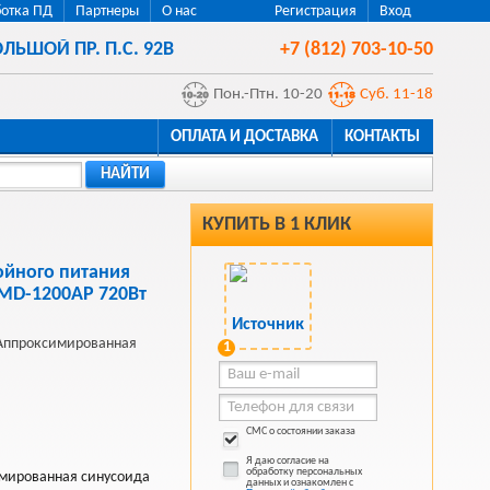
отка ПД
Партнеры
О нас
Регистрация
Вход
ЛЬШОЙ ПР. П.С. 92В
+7 (812) 703-10-50
Пон.-Птн. 10-20
Суб. 11-18
ОПЛАТА И ДОСТАВКА
КОНТАКТЫ
НАЙТИ
КУПИТЬ В 1 КЛИК
ойного питания
IMD-1200AP 720Вт
, Аппроксимированная
1
СМС о состоянии заказа
Я даю согласие на
обработку персональных
имированная синусоида
данных и ознакомлен с