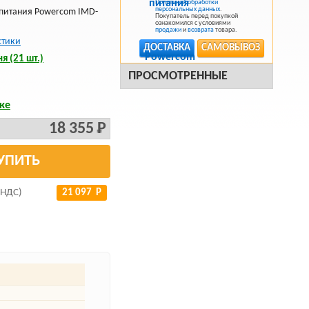
Политикой обработки
персональных данных
.
 питания Powercom IMD-
Покупатель перед покупкой
ознакомился с условиями
продажи
и
возврата
товара.
стики
ДОСТАВКА
САМОВЫВОЗ
я (21 шт.)
ПРОСМОТРЕННЫЕ
ке
18 355 Р
УПИТЬ
 НДС)
21 097 Р