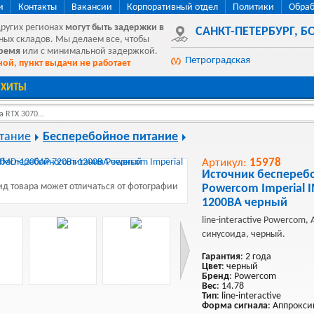
и
Контакты
Вакансии
Корпоративный отдел
Политики
Обраб
других регионах
могут быть
задержки в
САНКТ-ПЕТЕРБУРГ
,
БО
ных складов. Мы делаем все, чтобы
время
или с минимальной задержкой.
Петроградская
ой, пункт выдачи не работает
ХИТЫ
 RTX 3070...
тание
Бесперебойное питание
Артикул:
15978
Источник беспереб
д товара может отличаться от фотографии
Powercom Imperial 
1200ВА черный
line-interactive Powercom
синусоида, черный.
Гарантия
: 2 года
Цвет
: черный
Бренд
: Powercom
Вес
: 14.78
Тип
: line-interactive
Форма сигнала
: Аппрокс