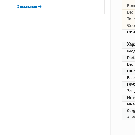
Бре
О компании →
Вес:
Тип:
Фор
Опи
Хар
Мод
Par
Вес:
Шир
Выс
Глу
Защ
Инт
Инт
Sur
эне