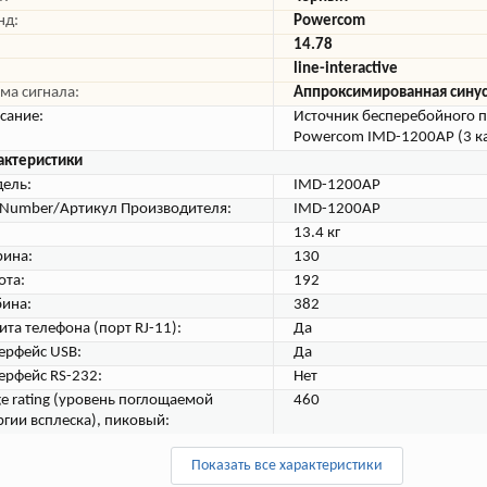
нд:
Powercom
14.78
line-interactive
ма сигнала:
Аппроксимированная сину
сание:
Источник бесперебойного 
Powercom IMD-1200AP (3 к
актеристики
ель:
IMD-1200AP
tNumber/Артикул Производителя:
IMD-1200AP
13.4 кг
ина:
130
ота:
192
бина:
382
ита телефона (порт RJ-11):
Да
ерфейс USB:
Да
ерфейс RS-232:
Нет
ge rating (уровень поглощаемой
460
ргии всплеска), пиковый:
Показать все характеристики