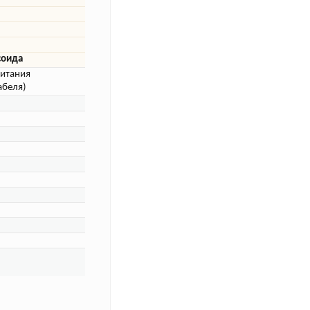
соида
питания
абеля)