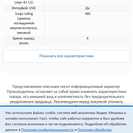
(порт RJ-11):
Интерфейс USB:
Да
Surge rating
460
(уровень
поглощаемой
энергии всплеска),
пиковый:
Время заряда,
6
около:
Показать все характеристики
Представленное описание носит информационный характер.
Производитель оставляет за собой право изменять характеристики
товара, его внешний вид и комплектность без предварительного
уведомления продавца. Рекомендуем перед покупкой уточнить
характеристики товара на сайте производителя.
Мы используем файлы cookie, систему веб-аналитики Яндекс Метрика и
Указанные цены не являются публичной офертой (ст.435 ГК РФ).
онлайн-консультант (чат), чтобы сайт работал корректно и был удобнее.
Стоимость и наличие товара уточняйте у менеджера.
Без согласия аналитика и чат не подключаются. Подробнее об обработке
данных в
Политике конфиденциальности
и
Политике обработки