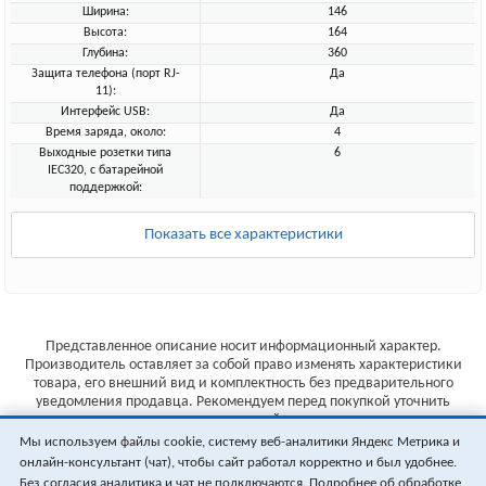
Ширина:
146
Высота:
164
Глубина:
360
Защита телефона (порт RJ-
Да
11):
Интерфейс USB:
Да
Время заряда, около:
4
Выходные розетки типа
6
IEC320, с батарейной
поддержкой:
Показать все характеристики
Представленное описание носит информационный характер.
Производитель оставляет за собой право изменять характеристики
товара, его внешний вид и комплектность без предварительного
уведомления продавца. Рекомендуем перед покупкой уточнить
характеристики товара на сайте производителя.
Мы используем файлы cookie, систему веб-аналитики Яндекс Метрика и
Указанные цены не являются публичной офертой (ст.435 ГК РФ).
онлайн-консультант (чат), чтобы сайт работал корректно и был удобнее.
Стоимость и наличие товара уточняйте у менеджера.
Без согласия аналитика и чат не подключаются. Подробнее об обработке