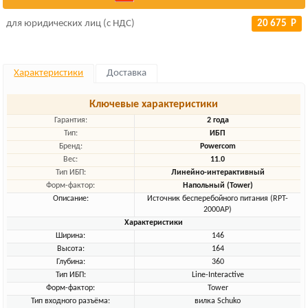
для юридических лиц (с НДС)
20 675 Р
Характеристики
Доставка
Ключевые характеристики
Гарантия:
2 года
Тип:
ИБП
Бренд:
Powercom
Вес:
11.0
Тип ИБП:
Линейно-интерактивный
Форм-фактор:
Напольный (Tower)
Описание:
Источник бесперебойного питания (RPT-
2000AP)
Характеристики
Ширина:
146
Высота:
164
Глубина:
360
Тип ИБП:
Line-Interactive
Форм-фактор:
Tower
Тип входного разъёма:
вилка Schuko