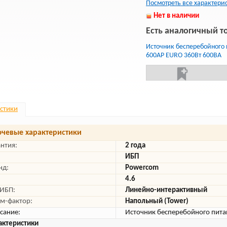
Посмотреть все характери
Нет в наличии
Есть аналогичный т
Источник бесперебойного 
600AP EURO 360Вт 600ВА
стики
чевые характеристики
антия:
2 года
ИБП
нд:
Powercom
4.6
 ИБП:
Линейно-интерактивный
м-фактор:
Напольный (Tower)
сание:
Источник бесперебойного пита
актеристики