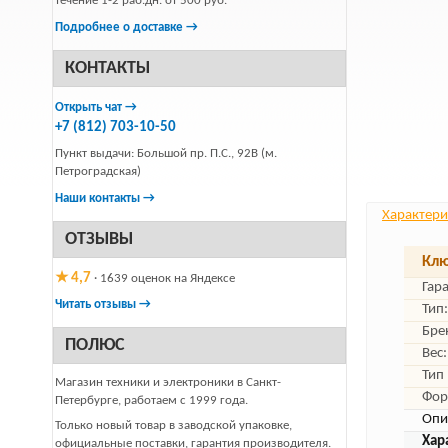
течение 1-2 раб.дн. от 500 руб.
Подробнее о доставке →
КОНТАКТЫ
Открыть чат →
+7 (812) 703-10-50
Пункт выдачи: Большой пр. П.С., 92В (м.
Петроградская)
Наши контакты →
Характери
ОТЗЫВЫ
Клю
★ 4,7
· 1639 оценок на Яндексе
Гар
Читать отзывы →
Тип:
Бре
ПОЛЮС
Вес:
Тип
Магазин техники и электроники в Санкт-
Фор
Петербурге, работаем с 1999 года.
Опи
Только новый товар в заводской упаковке,
Хар
официальные поставки, гарантия производителя.