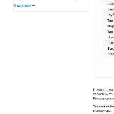
Шир
О компании →
Выс
Глу
Тип
Фор
Тип
Ном
Вых
Вых
Мас
Представленн
характеристи
Рекомендуем 
Указанные цен
менеджера.