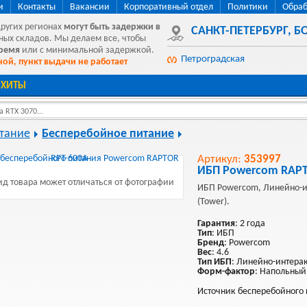
и
Контакты
Вакансии
Корпоративный отдел
Политики
Обраб
других регионах
могут быть
задержки в
САНКТ-ПЕТЕРБУРГ
,
БО
ных складов. Мы делаем все, чтобы
время
или с минимальной задержкой.
Петроградская
ой, пункт выдачи не работает
ХИТЫ
 RTX 3070...
тание
Бесперебойное питание
Артикул:
353997
ИБП Powercom RAPT
д товара может отличаться от фотографии
ИБП Powercom, Линейно-и
(Tower).
Гарантия
: 2 года
Тип
: ИБП
Бренд
: Powercom
Вес
: 4.6
Тип ИБП
: Линейно-интера
Форм-фактор
: Напольный
Источник бесперебойного 