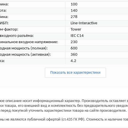
ина:
100
ота:
140
бина:
278
 ИБП:
Line-Interactive
м-фактор:
Tower
 входного разъёма:
IEC C14
инальное входное напряжение:
230
одная мощность (полная):
600
одная мощность (активная):
360
са:
4.2
Показать все характеристики
ое описание носит информационный характер. Производитель оставляет з
ки товара, его внешний вид и комплектность без предварительного уведо
перед покупкой уточнить характеристики товара на сайте производителя.
ы не являются публичной офертой (ст.435 ГК РФ). Стоимость и наличие тов