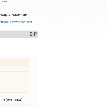
стики
овар в наличии:
питания Powercom RPT-
0 Р
ния (RPT-600A)