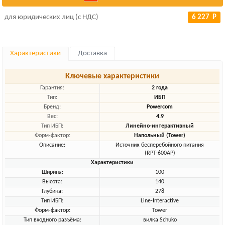
для юридических лиц (с НДС)
6 227 Р
Характеристики
Доставка
Ключевые характеристики
Гарантия:
2 года
Тип:
ИБП
Бренд:
Powercom
Вес:
4.9
Тип ИБП:
Линейно-интерактивный
Форм-фактор:
Напольный (Tower)
Описание:
Источник бесперебойного питания
(RPT-600AP)
Характеристики
Ширина:
100
Высота:
140
Глубина:
278
Тип ИБП:
Line-Interactive
Форм-фактор:
Tower
Тип входного разъёма:
вилка Schuko