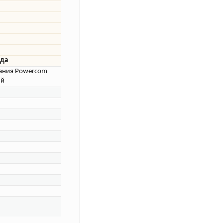
ида
тания Powercom
ый