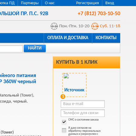
отка ПД
Партнеры
О нас
Регистрация
Вход
ЛЬШОЙ ПР. П.С. 92В
+7 (812) 703-10-50
Пон.-Птн. 10-20
Суб. 11-18
ОПЛАТА И ДОСТАВКА
КОНТАКТЫ
НАЙТИ
КУПИТЬ В 1 КЛИК
ойного питания
P 360W черный
 Напольный (Tower),
1
соида, черный.
СМС о состоянии заказа
Я даю согласие на
обработку персональных
 (Tower)
данных и ознакомлен с