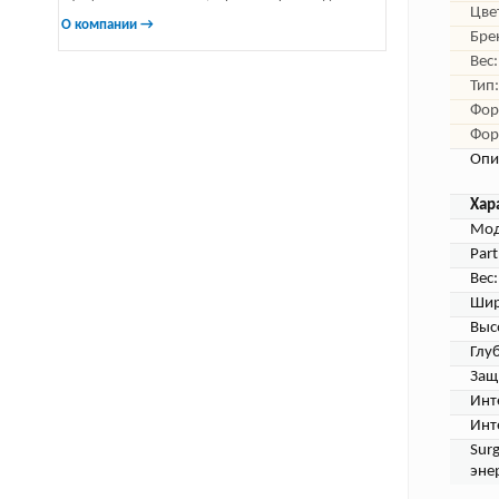
Цве
О компании →
Бре
Вес:
Тип:
Фор
Фор
Опи
Хар
Мод
Par
Вес:
Шир
Выс
Глу
Защ
Инт
Инт
Sur
эне