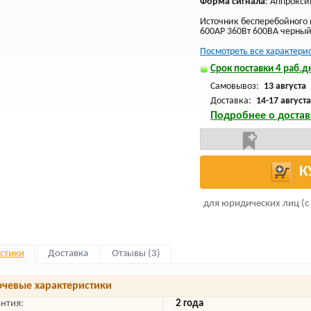
Форма сигнала
: Аппрокс
Источник бесперебойного 
600AP 360Вт 600ВА черны
Посмотреть все характери
Срок поставки 4 раб.дн
Самовывоз:
13 августа
Доставка:
14-17 августа
Подробнее о достав
К
для юридических лиц (с
стики
Доставка
Отзывы (3)
чевые характеристики
антия:
2 года