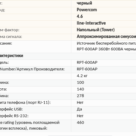
т:
черный
нд:
Powercom
4.6
line-interactive
м-фактор:
Напольный (Tower)
ма сигнала:
Аппроксимированная синусо
сание:
Источник бесперебойного пи
RPT-600AP 360Вт 600ВА черн
актеристики
ель:
RPT-600AP
tNumber/Артикул Производителя:
RPT-600AP
4.2 кг
ина:
100
ота:
140
бина:
278
ита телефона (порт RJ-11):
Нет
ерфейс USB:
Да
ерфейс RS-232:
Нет
ge rating (уровень поглощаемой
460
ргии всплеска), пиковый: