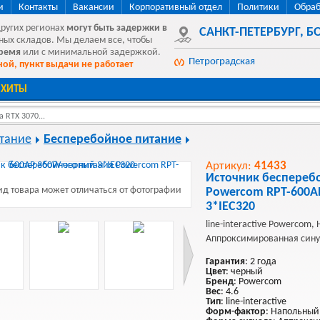
и
Контакты
Вакансии
Корпоративный отдел
Политики
Обраб
других регионах
могут быть
задержки в
САНКТ-ПЕТЕРБУРГ
,
БО
ных складов. Мы делаем все, чтобы
время
или с минимальной задержкой.
Петроградская
ой, пункт выдачи не работает
ХИТЫ
 RTX 3070...
тание
Бесперебойное питание
Артикул:
41433
Источник беспереб
д товара может отличаться от фотографии
Powercom RPT-600A
3*IEC320
line-interactive Powercom,
Аппроксимированная сину
Гарантия
: 2 года
Цвет
: черный
Бренд
: Powercom
Вес
: 4.6
Тип
: line-interactive
Форм-фактор
: Напольный