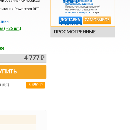
имированная синусоида
Политикой обработки
персональных данных
.
Покупатель перед покупкой
питания Powercom RPT-
ознакомился с условиями
й
продажи
и
возврата
товара.
ДОСТАВКА
САМОВЫВОЗ
стики
я (> 25 шт.)
ПРОСМОТРЕННЫЕ
ке
4 777 Р
УПИТЬ
 НДС)
5 490 Р