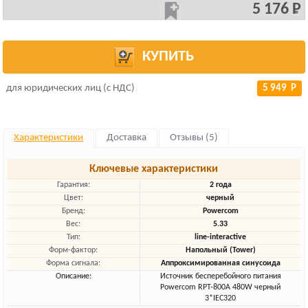
5 176 Р
КУПИТЬ
для юридических лиц (с НДС)
5 949 Р
Характеристики
Доставка
Отзывы (5)
Ключевые характеристики
Гарантия:
2 года
Цвет:
черный
Бренд:
Powercom
Вес:
5.33
Тип:
line-interactive
Форм-фактор:
Напольный (Tower)
Форма сигнала:
Аппроксимированная синусоида
Описание:
Источник бесперебойного питания
Powercom RPT-800A 480W черный
3*IEC320