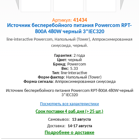
Артикул:
41434
Источник бесперебойного питания Powercom RPT-
800A 480W черный 3*IEC320
line-interactive Powercom, Напольный (Tower), Аппроксимированная
синусоида, черный.
Гарантия
: 2 года
Цвет
: черный
Бренд
: Powercom
Вес
: 5.33
Тип
: line-interactive
Форм-фактор
: Напольный (Tower)
Форма сигнала
: Аппроксимированная синусоида
Источник бесперебойного питания Powercom RPT-800A 480W черный
3*IEC320
Посмотреть все характеристики
Срок поставки 4 раб.дня (> 25 шт.)
Самовывоз:
13 августа
Доставка:
14-17 августа
Подробнее о доставке