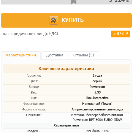
5 114 Р
КУПИТЬ
для юридических лиц (с НДС)
5 878 Р
Характеристики
Доставка
Отзывы (5)
Ключевые характеристики
Гарантия:
2 года
Цвет:
серый
Бренд:
Powercom
Вес:
5.33
Тип:
line-interactive
Форм-фактор:
Напольный (Tower)
Форма сигнала:
Аппроксимированная синусоида
Описание:
Источник бесперебойного питания
Powercom RPT-800A EURO 480W
Характеристики
Модель:
RPT-800A EURO