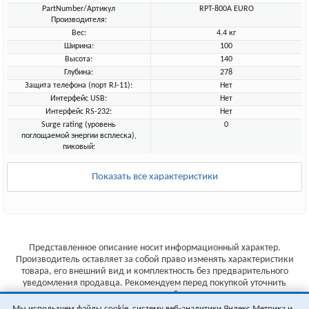
PartNumber/Артикул
RPT-800A EURO
Производителя:
Вес:
4.4 кг
Ширина:
100
Высота:
140
Глубина:
278
Защита телефона (порт RJ-11):
Нет
Интерфейс USB:
Нет
Интерфейс RS-232:
Нет
Surge rating (уровень
0
поглощаемой энергии всплеска),
пиковый:
Показать все характеристики
Представленное описание носит информационный характер.
Производитель оставляет за собой право изменять характеристики
товара, его внешний вид и комплектность без предварительного
уведомления продавца. Рекомендуем перед покупкой уточнить
характеристики товара на сайте производителя.
Мы используем файлы cookie, систему веб-аналитики Яндекс Метрика и