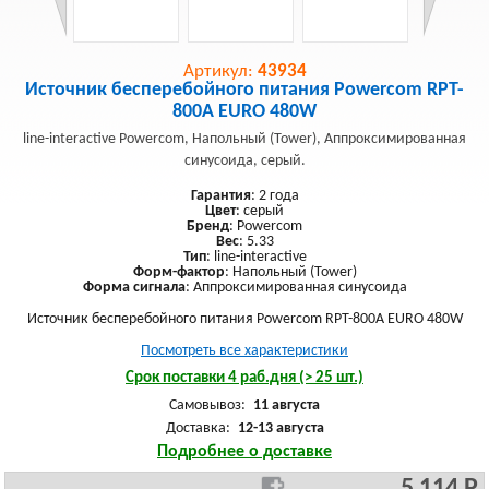
Артикул:
43934
Источник бесперебойного питания Powercom RPT-
800A EURO 480W
line-interactive Powercom, Напольный (Tower), Аппроксимированная
синусоида, серый.
Гарантия
: 2 года
Цвет
: серый
Бренд
: Powercom
Вес
: 5.33
Тип
: line-interactive
Форм-фактор
: Напольный (Tower)
Форма сигнала
: Аппроксимированная синусоида
Источник бесперебойного питания Powercom RPT-800A EURO 480W
Посмотреть все характеристики
Срок поставки 4 раб.дня (> 25 шт.)
Самовывоз:
11 августа
Доставка:
12-13 августа
Подробнее о доставке