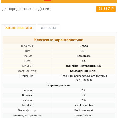
для юридических лиц (с НДС)
15 887 Р
Характеристики
Доставка
Ключевые характеристики
Гарантия:
2 года
Тип:
ИБП
Бренд:
Powercom
Вес:
6.5
Тип ИБП:
Линейно-интерактивный
Форм-фактор:
Компактный (Brick)
Описание:
Источник бесперебойного питания
(SPD-1000U)
Характеристики
Ширина:
285
Высота:
103
Глубина:
232
Тип ИБП:
Line-Interactive
Форм-фактор:
Brick (кирпич)
Тип входного разъёма:
вилка Schuko