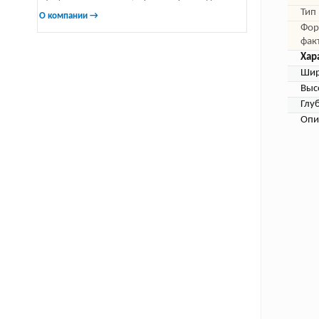
Тип
О компании →
Фор
фак
Хар
Шир
Выс
Глу
Опи