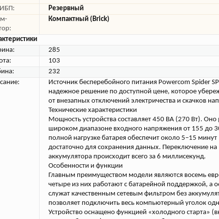
 ИБП:
Резервный
м-
Компактный (Brick)
тор:
актеристики
ина:
285
ота:
103
бина:
232
сание:
Источник бесперебойного питания Powercom Spider S
надежное решение по доступной цене, которое убере
от внезапных отключений электричества и скачков на
Технические характеристики
Мощность устройства составляет 450 ВА (270 Вт). Оно 
широком диапазоне входного напряжения от 155 до 3
полной нагрузке батарея обеспечит около 5–15 минут 
достаточно для сохранения данных. Переключение на 
аккумулятора происходит всего за 6 миллисекунд.
Особенности и функции
Главным преимуществом модели являются восемь евр
четыре из них работают с батарейной поддержкой, а 
служат качественным сетевым фильтром без аккумуля
позволяет подключить весь компьютерный уголок од
Устройство оснащено функцией «холодного старта» (