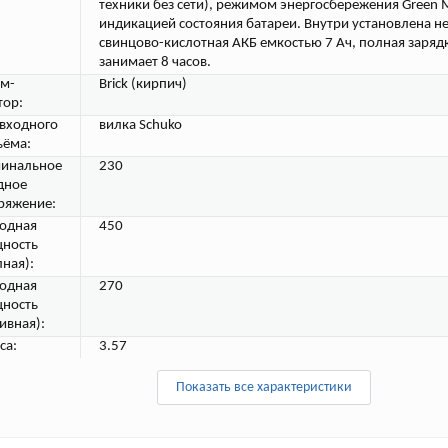
техники без сети), режимом энергосбережения Green 
индикацией состояния батареи. Внутри установлена 
свинцово-кислотная АКБ емкостью 7 Ач, полная заряд
занимает 8 часов.
м-
Brick (кирпич)
тор:
 входного
вилка Schuko
ъёма:
инальное
230
дное
ряжение:
одная
450
ность
лная):
одная
270
ность
ивная):
са:
3.57
Показать все характеристики