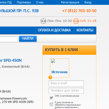
отка ПД
Партнеры
О нас
Регистрация
Вход
ЛЬШОЙ ПР. П.С. 92В
+7 (812) 703-10-50
Пон.-Птн. 10-20
Суб. 11-18
ОПЛАТА И ДОСТАВКА
КОНТАКТЫ
НАЙТИ
КУПИТЬ В 1 КЛИК
er SPD-450N
 Компактный (Brick).
1
 (Brick)
СМС о состоянии заказа
 питания Powercom
, 270 Wt SPD-450N (SPD-
Я даю согласие на
обработку персональных
данных и ознакомлен с