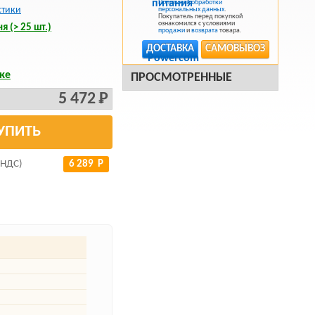
Политикой обработки
стики
персональных данных
.
Покупатель перед покупкой
ознакомился с условиями
я (> 25 шт.)
продажи
и
возврата
товара.
ДОСТАВКА
САМОВЫВОЗ
ке
ПРОСМОТРЕННЫЕ
5 472 Р
УПИТЬ
 НДС)
6 289 Р