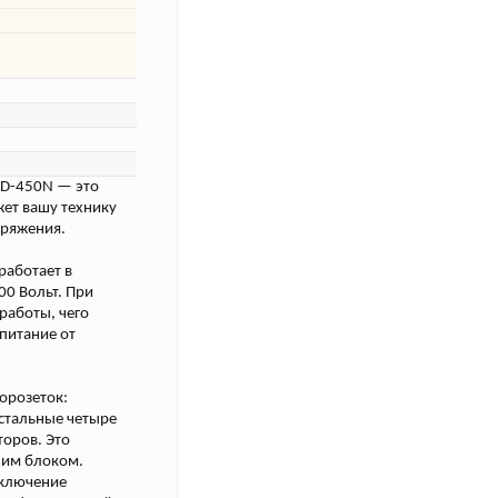
PD-450N — это
жет вашу технику
пряжения.
работает в
00 Вольт. При
работы, чего
питание от
орозеток:
остальные четыре
торов. Это
ним блоком.
включение