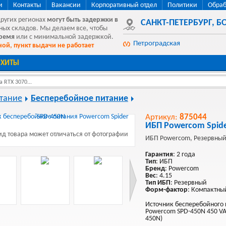
и
Контакты
Вакансии
Корпоративный отдел
Политики
Обраб
других регионах
могут быть
задержки в
САНКТ-ПЕТЕРБУРГ
,
БО
ных складов. Мы делаем все, чтобы
время
или с минимальной задержкой.
Петроградская
ой, пункт выдачи не работает
ХИТЫ
 RTX 3070...
тание
Бесперебойное питание
Артикул:
875044
ИБП Powercom Spid
д товара может отличаться от фотографии
ИБП Powercom, Резервный,
Гарантия
: 2 года
Тип
: ИБП
Бренд
: Powercom
Вес
: 4.15
Тип ИБП
: Резервный
Форм-фактор
: Компактный
Источник бесперебойного
Powercom SPD-450N 450 VA
450N)