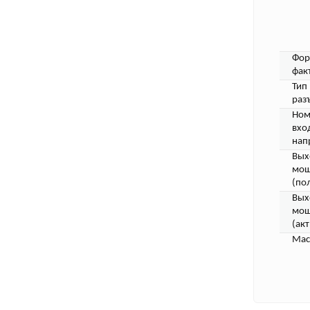
Фор
фак
Тип
раз
Ном
вхо
нап
Вых
мощ
(по
Вых
мощ
(акт
Мас