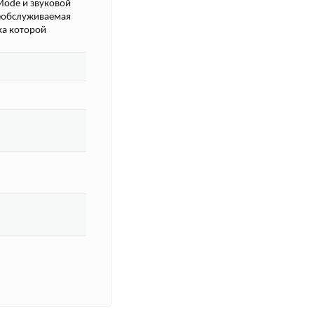
Mode и звуковой
необслуживаемая
ка которой